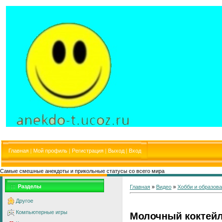
Главная
|
Мой профиль
|
Регистрация
|
Выход
|
Вход
Самые смешные анекдоты и прикольные статусы со всего мира
Разделы
Главная
»
Видео
»
Хобби и образов
Другое
Компьютерные игры
Молочный коктейл