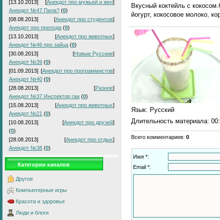
[13.10.2013]
[
Анекдот про мужьей и жен
]
Вкусный коктейль с кокосом.
Анекдот №47 Пила?
(
0
)
йогурт, кокосовое молоко, ко
[08.08.2013]
[
Анекдот про студентов
]
Анекдот про препода
(
0
)
[13.10.2013]
[
Анекдот про животных
]
Анекдот №46 про зайца
(
0
)
[30.08.2013]
[
Новые Русские
]
Анекдот №39
(
0
)
[01.09.2013]
[
Анекдот про программистов
]
Анекдот №40
(
0
)
[28.08.2013]
[
Разное
]
Анекдот №37 Инспектор гаи
(
0
)
[15.08.2013]
[
Анекдот про животных
]
Язык
: Русский
Анекдот №21
(
0
)
Длительность материала
: 00
[10.08.2013]
[
Анекдот про друзей
]
(
0
)
Всего комментариев
:
0
[28.08.2013]
[
Анекдот про отдых
]
Анекдот №38
(
0
)
Имя *:
Категории каналов
Email *:
Другое
Компьютерные игры
Красота и здоровье
Люди и блоги