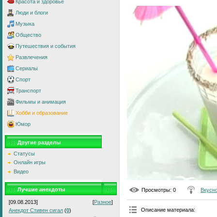
Красота и здоровье
Люди и блоги
Музыка
Общество
Путешествия и события
Развлечения
Сериалы
Спорт
Транспорт
Фильмы и анимация
Хобби и образование
Юмор
Другие разделы
Статусы
Онлайн игры
Видео
Лучшие анекдоты
Просмотры
: 0
Вкусно
[09.08.2013]
[
Разное
]
Описание материала
:
Анекдот Стивен сигал
(
0
)