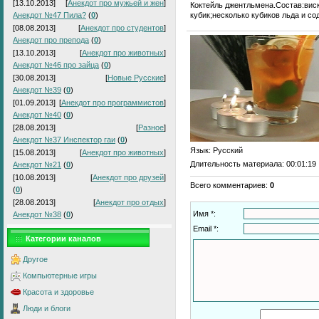
[13.10.2013]
[
Анекдот про мужьей и жен
]
Коктейль джентльмена.Состав:виск
кубик;несколько кубиков льда и со
Анекдот №47 Пила?
(
0
)
[08.08.2013]
[
Анекдот про студентов
]
Анекдот про препода
(
0
)
[13.10.2013]
[
Анекдот про животных
]
Анекдот №46 про зайца
(
0
)
[30.08.2013]
[
Новые Русские
]
Анекдот №39
(
0
)
[01.09.2013]
[
Анекдот про программистов
]
Анекдот №40
(
0
)
[28.08.2013]
[
Разное
]
Анекдот №37 Инспектор гаи
(
0
)
Язык
: Русский
[15.08.2013]
[
Анекдот про животных
]
Длительность материала
: 00:01:19
Анекдот №21
(
0
)
[10.08.2013]
[
Анекдот про друзей
]
Всего комментариев
:
0
(
0
)
[28.08.2013]
[
Анекдот про отдых
]
Имя *:
Анекдот №38
(
0
)
Email *:
Категории каналов
Другое
Компьютерные игры
Красота и здоровье
Люди и блоги