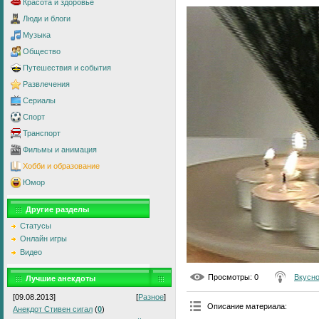
Красота и здоровье
Люди и блоги
Музыка
Общество
Путешествия и события
Развлечения
Сериалы
Спорт
Транспорт
Фильмы и анимация
Хобби и образование
Юмор
Другие разделы
Статусы
Онлайн игры
Видео
Просмотры
: 0
Вкусно
Лучшие анекдоты
[09.08.2013]
[
Разное
]
Описание материала
:
Анекдот Стивен сигал
(
0
)