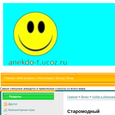
Главная
|
Мой профиль
|
Регистрация
|
Выход
|
Вход
Самые смешные анекдоты и прикольные статусы со всего мира
Разделы
Главная
»
Видео
»
Хобби и образов
Другое
Компьютерные игры
Старомодный