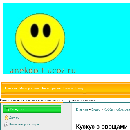
Главная
|
Мой профиль
|
Регистрация
|
Выход
|
Вход
Самые смешные анекдоты и прикольные статусы со всего мира
Разделы
Главная
»
Видео
»
Хобби и образов
Другое
Компьютерные игры
Кускус с овощами