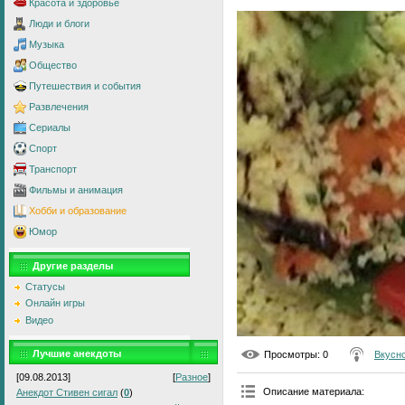
Красота и здоровье
Люди и блоги
Музыка
Общество
Путешествия и события
Развлечения
Сериалы
Спорт
Транспорт
Фильмы и анимация
Хобби и образование
Юмор
Другие разделы
Статусы
Онлайн игры
Видео
Лучшие анекдоты
Просмотры
: 0
Вкусно
[09.08.2013]
[
Разное
]
Описание материала
:
Анекдот Стивен сигал
(
0
)