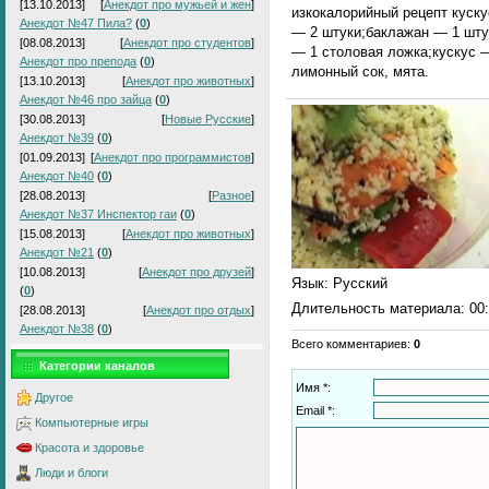
[13.10.2013]
[
Анекдот про мужьей и жен
]
изкокалорийный рецепт куску
Анекдот №47 Пила?
(
0
)
— 2 штуки;баклажан — 1 шту
[08.08.2013]
[
Анекдот про студентов
]
— 1 столовая ложка;кускус —
Анекдот про препода
(
0
)
лимонный сок, мята.
[13.10.2013]
[
Анекдот про животных
]
Анекдот №46 про зайца
(
0
)
[30.08.2013]
[
Новые Русские
]
Анекдот №39
(
0
)
[01.09.2013]
[
Анекдот про программистов
]
Анекдот №40
(
0
)
[28.08.2013]
[
Разное
]
Анекдот №37 Инспектор гаи
(
0
)
[15.08.2013]
[
Анекдот про животных
]
Анекдот №21
(
0
)
[10.08.2013]
[
Анекдот про друзей
]
Язык
: Русский
(
0
)
Длительность материала
: 00
[28.08.2013]
[
Анекдот про отдых
]
Анекдот №38
(
0
)
Всего комментариев
:
0
Категории каналов
Имя *:
Другое
Email *:
Компьютерные игры
Красота и здоровье
Люди и блоги