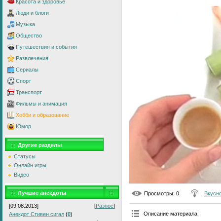
Красота и здоровье
Люди и блоги
Музыка
Общество
Путешествия и события
Развлечения
Сериалы
Спорт
Транспорт
Фильмы и анимация
Хобби и образование
Юмор
Другие разделы
Статусы
Онлайн игры
Видео
Лучшие анекдоты
Просмотры
: 0
Вкусно
[09.08.2013]
[
Разное
]
Описание материала
:
Анекдот Стивен сигал
(
0
)