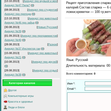
[13.10.2013]
[
Анекдот про мужьей и жен
]
Рецепт приготовления спаржи
Анекдот №47 Пила?
(
0
)
калорий.Состав:спаржа — 6 
[08.08.2013]
[
Анекдот про студентов
]
ложки;креветки — 100 гр;ветч
Анекдот про препода
(
0
)
[13.10.2013]
[
Анекдот про животных
]
Анекдот №46 про зайца
(
0
)
[30.08.2013]
[
Новые Русские
]
Анекдот №39
(
0
)
[01.09.2013]
[
Анекдот про программистов
]
Анекдот №40
(
0
)
[28.08.2013]
[
Разное
]
Анекдот №37 Инспектор гаи
(
0
)
[15.08.2013]
[
Анекдот про животных
]
Анекдот №21
(
0
)
Язык
: Русский
[10.08.2013]
[
Анекдот про друзей
]
Длительность материала
: 00
(
0
)
[28.08.2013]
[
Анекдот про отдых
]
Всего комментариев
:
0
Анекдот №38
(
0
)
Категории каналов
Имя *:
Email *:
Другое
Компьютерные игры
Красота и здоровье
Люди и блоги