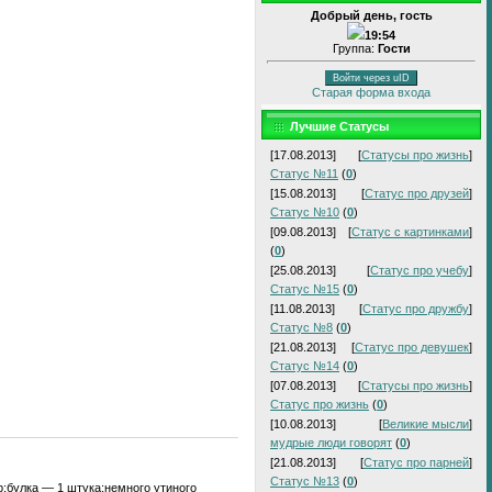
Добрый день, гость
19:54
Группа:
Гости
Войти через uID
Старая форма входа
Лучшие Статусы
[17.08.2013]
[
Статусы про жизнь
]
Статус №11
(
0
)
[15.08.2013]
[
Статус про друзей
]
Статус №10
(
0
)
[09.08.2013]
[
Статус с картинками
]
(
0
)
[25.08.2013]
[
Статус про учебу
]
Статус №15
(
0
)
[11.08.2013]
[
Статус про дружбу
]
Статус №8
(
0
)
[21.08.2013]
[
Статус про девушек
]
Статус №14
(
0
)
[07.08.2013]
[
Статусы про жизнь
]
Статус про жизнь
(
0
)
[10.08.2013]
[
Великие мысли
]
мудрые люди говорят
(
0
)
[21.08.2013]
[
Статус про парней
]
Статус №13
(
0
)
р;булка — 1 штука;немного утиного