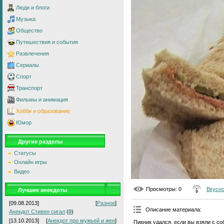
Люди и блоги
Музыка
Общество
Путешествия и события
Развлечения
Сериалы
Спорт
Транспорт
Фильмы и анимация
Хобби и образование
Юмор
Другие разделы
Статусы
Онлайн игры
Видео
Просмотры
: 0
Вкусно
Лучшие анекдоты
[09.08.2013]
[
Разное
]
Описание материала
:
Анекдот Стивен сигал
(
0
)
[13.10.2013]
[
Анекдот про мужьей и жен
]
Пикник удался, если вы взяли с с