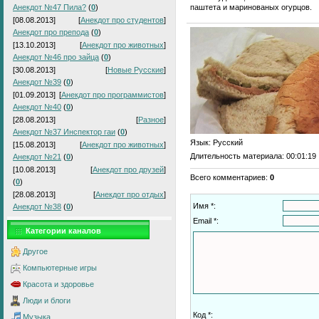
паштета и маринованых огурцов.
Анекдот №47 Пила?
(
0
)
[08.08.2013]
[
Анекдот про студентов
]
Анекдот про препода
(
0
)
[13.10.2013]
[
Анекдот про животных
]
Анекдот №46 про зайца
(
0
)
[30.08.2013]
[
Новые Русские
]
Анекдот №39
(
0
)
[01.09.2013]
[
Анекдот про программистов
]
Анекдот №40
(
0
)
[28.08.2013]
[
Разное
]
Анекдот №37 Инспектор гаи
(
0
)
Язык
: Русский
[15.08.2013]
[
Анекдот про животных
]
Длительность материала
: 00:01:19
Анекдот №21
(
0
)
[10.08.2013]
[
Анекдот про друзей
]
Всего комментариев
:
0
(
0
)
[28.08.2013]
[
Анекдот про отдых
]
Имя *:
Анекдот №38
(
0
)
Email *:
Категории каналов
Другое
Компьютерные игры
Красота и здоровье
Люди и блоги
Код *:
Музыка