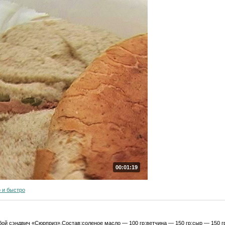
00:01:19
 и быстро
обой сэндвич «Сюрприз».Состав:соленое масло — 100 гр;ветчина — 150 гр;сыр — 150 г