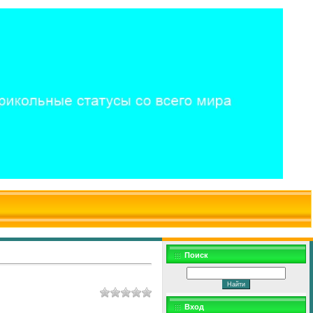
$WD
$,
Поиск
Вход