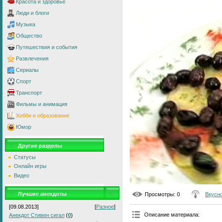
Красота и здоровье
Люди и блоги
Музыка
Общество
Путешествия и события
Развлечения
Сериалы
Спорт
Транспорт
Фильмы и анимация
Хобби и образование
Юмор
Другие разделы
Статусы
Онлайн игры
Видео
Лучшие анекдоты
Просмотры
: 0
Вкусно
[09.08.2013]
[
Разное
]
Описание материала
:
Анекдот Стивен сигал
(
0
)