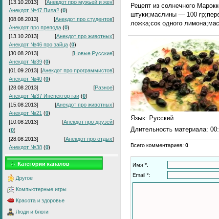
[13.10.2013]
[
Анекдот про мужьей и жен
]
Рецепт из солнечного Марок
Анекдот №47 Пила?
(
0
)
штуки;маслины — 100 гр;пер
[08.08.2013]
[
Анекдот про студентов
]
ложка;сок одного лимона;мас
Анекдот про препода
(
0
)
[13.10.2013]
[
Анекдот про животных
]
Анекдот №46 про зайца
(
0
)
[30.08.2013]
[
Новые Русские
]
Анекдот №39
(
0
)
[01.09.2013]
[
Анекдот про программистов
]
Анекдот №40
(
0
)
[28.08.2013]
[
Разное
]
Анекдот №37 Инспектор гаи
(
0
)
[15.08.2013]
[
Анекдот про животных
]
Анекдот №21
(
0
)
Язык
: Русский
[10.08.2013]
[
Анекдот про друзей
]
Длительность материала
: 00
(
0
)
[28.08.2013]
[
Анекдот про отдых
]
Всего комментариев
:
0
Анекдот №38
(
0
)
Категории каналов
Имя *:
Email *:
Другое
Компьютерные игры
Красота и здоровье
Люди и блоги