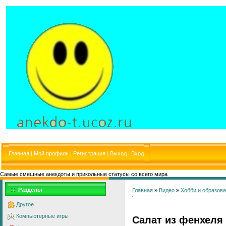
Главная
|
Мой профиль
|
Регистрация
|
Выход
|
Вход
Самые смешные анекдоты и прикольные статусы со всего мира
Разделы
Главная
»
Видео
»
Хобби и образов
Другое
Компьютерные игры
Салат из фенхеля