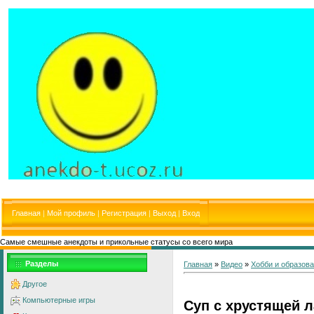
Главная
|
Мой профиль
|
Регистрация
|
Выход
|
Вход
Самые смешные анекдоты и прикольные статусы со всего мира
Разделы
Главная
»
Видео
»
Хобби и образов
Другое
Компьютерные игры
Суп с хрустящей 