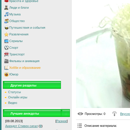
Красота и здоровье
Люди и блоги
Музыка
Общество
Путешествия и события
Развлечения
Сериалы
Спорт
Транспорт
Фильмы и анимация
Хобби и образование
Юмор
Другие разделы
Статусы
Онлайн игры
Видео
Лучшие анекдоты
Просмотры
: 0
Вкусно
[09.08.2013]
[
Разное
]
Описание материала
:
Анекдот Стивен сигал
(
0
)