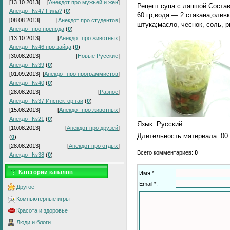
[13.10.2013]
[
Анекдот про мужьей и жен
]
Рецепт супа с лапшой.Соста
Анекдот №47 Пила?
(
0
)
60 гр;вода — 2 стакана;олив
[08.08.2013]
[
Анекдот про студентов
]
штука;масло, чеснок, соль, 
Анекдот про препода
(
0
)
[13.10.2013]
[
Анекдот про животных
]
Анекдот №46 про зайца
(
0
)
[30.08.2013]
[
Новые Русские
]
Анекдот №39
(
0
)
[01.09.2013]
[
Анекдот про программистов
]
Анекдот №40
(
0
)
[28.08.2013]
[
Разное
]
Анекдот №37 Инспектор гаи
(
0
)
[15.08.2013]
[
Анекдот про животных
]
Анекдот №21
(
0
)
Язык
: Русский
[10.08.2013]
[
Анекдот про друзей
]
Длительность материала
: 00
(
0
)
[28.08.2013]
[
Анекдот про отдых
]
Всего комментариев
:
0
Анекдот №38
(
0
)
Категории каналов
Имя *:
Email *:
Другое
Компьютерные игры
Красота и здоровье
Люди и блоги