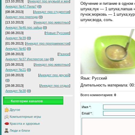
[13.10.2013]
[
Анекдот про мужьей и жен
]
Обучение и питание в одном 
Анекдот №47 Пила?
(
0
)
штука;лук — 1 штука;лапша 
[08.08.2013]
[
Анекдот про студентов
]
пучок;морковь — 1 штука;кур
Анекдот про препода
(
0
)
штуки;вода, соль.
[13.10.2013]
[
Анекдот про животных
]
Анекдот №46 про зайца
(
0
)
[30.08.2013]
[
Новые Русские
]
Анекдот №39
(
0
)
[01.09.2013]
[
Анекдот про программистов
]
Анекдот №40
(
0
)
[28.08.2013]
[
Разное
]
Анекдот №37 Инспектор гаи
(
0
)
[15.08.2013]
[
Анекдот про животных
]
Анекдот №21
(
0
)
[10.08.2013]
[
Анекдот про друзей
]
Язык
: Русский
(
0
)
Длительность материала
: 00
[28.08.2013]
[
Анекдот про отдых
]
Анекдот №38
(
0
)
Всего комментариев
:
0
Категории каналов
Имя *:
Другое
Email *:
Компьютерные игры
Красота и здоровье
Люди и блоги