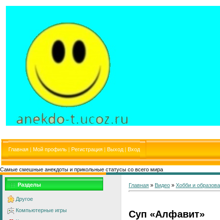
Главная
|
Мой профиль
|
Регистрация
|
Выход
|
Вход
Самые смешные анекдоты и прикольные статусы со всего мира
Разделы
Главная
»
Видео
»
Хобби и образов
Другое
Компьютерные игры
Суп «Алфавит»