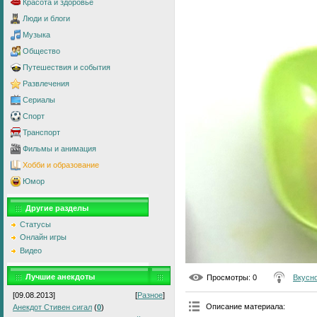
Красота и здоровье
Люди и блоги
Музыка
Общество
Путешествия и события
Развлечения
Сериалы
Спорт
Транспорт
Фильмы и анимация
Хобби и образование
Юмор
Другие разделы
Статусы
Онлайн игры
Видео
Лучшие анекдоты
Просмотры
: 0
Вкусно
[09.08.2013]
[
Разное
]
Описание материала
:
Анекдот Стивен сигал
(
0
)