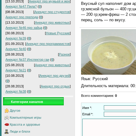
[13.10.2013]
[
Анекдот про мужьей и жен
]
Вкусный суп наполнит дом а
Анекдот №47 Пила?
(
0
)
гр;мясной бульон — 400 гр;ш
[08.08.2013]
[
Анекдот про студентов
]
— 200 гр;крем-фреш — 2 сто
Анекдот про препода
(
0
)
перец, соль — по вкусу.
[13.10.2013]
[
Анекдот про животных
]
Анекдот №46 про зайца
(
0
)
[30.08.2013]
[
Новые Русские
]
Анекдот №39
(
0
)
[01.09.2013]
[
Анекдот про программистов
]
Анекдот №40
(
0
)
[28.08.2013]
[
Разное
]
Анекдот №37 Инспектор гаи
(
0
)
[15.08.2013]
[
Анекдот про животных
]
Анекдот №21
(
0
)
[10.08.2013]
[
Анекдот про друзей
]
Язык
: Русский
(
0
)
Длительность материала
: 00
[28.08.2013]
[
Анекдот про отдых
]
Анекдот №38
(
0
)
Всего комментариев
:
0
Категории каналов
Имя *:
Другое
Email *:
Компьютерные игры
Красота и здоровье
Люди и блоги