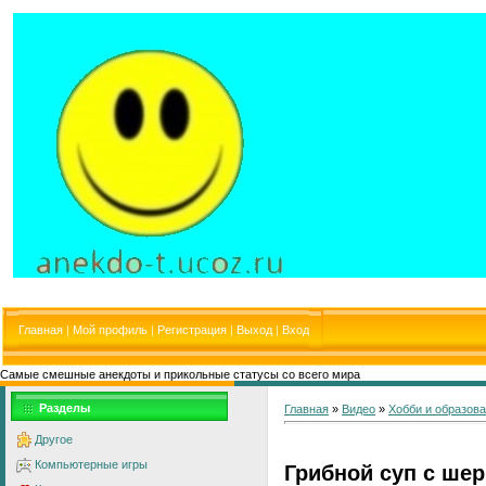
Главная
|
Мой профиль
|
Регистрация
|
Выход
|
Вход
Самые смешные анекдоты и прикольные статусы со всего мира
Разделы
Главная
»
Видео
»
Хобби и образов
Другое
Компьютерные игры
Грибной суп с ше