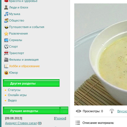
Красота и здоровье
Люди и блоги
Музыка
Общество
Путешествия и события
Развлечения
Сериалы
Спорт
Транспорт
Фильмы и анимация
Хобби и образование
Юмор
Другие разделы
Статусы
Онлайн игры
Видео
Лучшие анекдоты
Просмотры
: 0
Вкусно
[09.08.2013]
[
Разное
]
Описание материала
:
Анекдот Стивен сигал
(
0
)