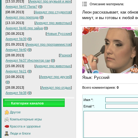
[13.10.2013]
[
Анекдот про мужьей и жен
]
Описание материала
:
Анекдот №47 Пила?
(
0
)
Леон рассказывает, как обно
[08.08.2013]
[
Анекдот про студентов
]
минут, и вы готовы к любой в
Анекдот про препода
(
0
)
[13.10.2013]
[
Анекдот про животных
]
Анекдот №46 про зайца
(
0
)
[30.08.2013]
[
Новые Русские
]
Анекдот №39
(
0
)
[01.09.2013]
[
Анекдот про программистов
]
Анекдот №40
(
0
)
[28.08.2013]
[
Разное
]
Анекдот №37 Инспектор гаи
(
0
)
[15.08.2013]
[
Анекдот про животных
]
Анекдот №21
(
0
)
[10.08.2013]
[
Анекдот про друзей
]
Язык
: Русский
(
0
)
Всего комментариев
:
0
[28.08.2013]
[
Анекдот про отдых
]
Анекдот №38
(
0
)
Имя *:
Категории каналов
Email *:
Другое
Компьютерные игры
Красота и здоровье
Люди и блоги