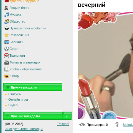
Красота и здоровье
вечерний
Люди и блоги
Музыка
Общество
Путешествия и события
Развлечения
Сериалы
Спорт
Транспорт
Фильмы и анимация
Хобби и образование
Юмор
Другие разделы
Статусы
Онлайн игры
Видео
Лучшие анекдоты
[09.08.2013]
[
Разное
]
Просмотры
: 0
MakeU
Анекдот Стивен сигал
(
0
)