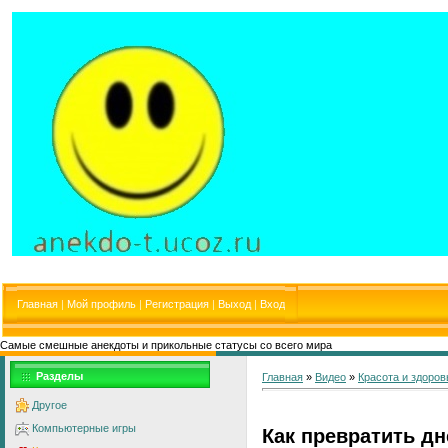
Главная
|
Мой профиль
|
Регистрация
|
Выход
|
Вход
Самые смешные анекдоты и прикольные статусы со всего мира
Разделы
Главная
»
Видео
»
Красота и здоров
Другое
Компьютерные игры
Как превратить д