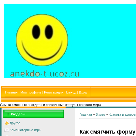
Главная
|
Мой профиль
|
Регистрация
|
Выход
|
Вход
Самые смешные анекдоты и прикольные статусы со всего мира
Разделы
Главная
»
Видео
»
Красота и здоров
Другое
Компьютерные игры
Как смягчить форму