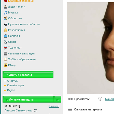
Красота и здоровье
Люди и блоги
Музыка
Общество
Путешествия и события
Развлечения
Сериалы
Спорт
Транспорт
Фильмы и анимация
Хобби и образование
Юмор
Другие разделы
Статусы
Онлайн игры
Видео
Просмотры
: 0
MakeU
Лучшие анекдоты
[09.08.2013]
[
Разное
]
Описание материала
:
Анекдот Стивен сигал
(
0
)