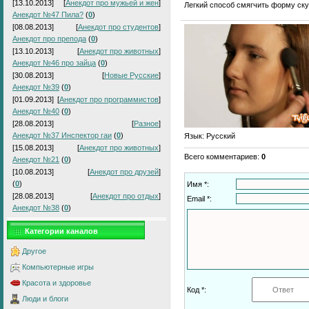
[13.10.2013]
[
Анекдот про мужьей и жен
]
Легкий способ смягчить форму ск
Анекдот №47 Пила?
(
0
)
[08.08.2013]
[
Анекдот про студентов
]
Анекдот про препода
(
0
)
[13.10.2013]
[
Анекдот про животных
]
Анекдот №46 про зайца
(
0
)
[30.08.2013]
[
Новые Русские
]
Анекдот №39
(
0
)
[01.09.2013]
[
Анекдот про программистов
]
Анекдот №40
(
0
)
[28.08.2013]
[
Разное
]
Анекдот №37 Инспектор гаи
(
0
)
Язык
: Русский
[15.08.2013]
[
Анекдот про животных
]
Всего комментариев
:
0
Анекдот №21
(
0
)
[10.08.2013]
[
Анекдот про друзей
]
(
0
)
Имя *:
[28.08.2013]
[
Анекдот про отдых
]
Email *:
Анекдот №38
(
0
)
Категории каналов
Другое
Компьютерные игры
Красота и здоровье
Код *:
Люди и блоги