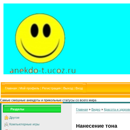
Главная
|
Мой профиль
|
Регистрация
|
Выход
|
Вход
Самые смешные анекдоты и прикольные статусы со всего мира
Разделы
Главная
»
Видео
»
Красота и здоров
Другое
Компьютерные игры
Нанесение тона