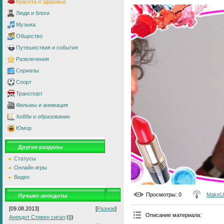
Красота и здоровье
Люди и блоги
Музыка
Общество
Путешествия и события
Развлечения
Сериалы
Спорт
Транспорт
Фильмы и анимация
Хобби и образование
Юмор
Другие разделы
Статусы
Онлайн игры
Видео
Просмотры
: 0
MakeU
Лучшие анекдоты
[09.08.2013]
[
Разное
]
Описание материала
:
Анекдот Стивен сигал
(
0
)