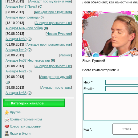
[13.10.2013]
[
Анекдот про мужьей и жен
]
Леон объясняет, как нанести на л
Анекдот №47 Пила?
(
0
)
[08.08.2013]
[
Анекдот про студентов
]
Анекдот про препода
(
0
)
[13.10.2013]
[
Анекдот про животных
]
Анекдот №46 про зайца
(
0
)
[30.08.2013]
[
Новые Русские
]
Анекдот №39
(
0
)
[01.09.2013]
[
Анекдот про программистов
]
Анекдот №40
(
0
)
[28.08.2013]
[
Разное
]
Анекдот №37 Инспектор гаи
(
0
)
Язык
: Русский
[15.08.2013]
[
Анекдот про животных
]
Всего комментариев
:
0
Анекдот №21
(
0
)
[10.08.2013]
[
Анекдот про друзей
]
(
0
)
Имя *:
[28.08.2013]
[
Анекдот про отдых
]
Email *:
Анекдот №38
(
0
)
Категории каналов
Другое
Компьютерные игры
Красота и здоровье
Код *:
Люди и блоги