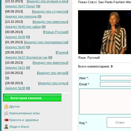
[13.10.2013]
[
Анекдот про мужьей и жен
]
Показ Colcci. Sao Paolo Fashion We
Анекдот №47 Пила?
(
0
)
[08.08.2013]
[
Анекдот про студентов
]
Анекдот про препода
(
0
)
[13.10.2013]
[
Анекдот про животных
]
Анекдот №46 про зайца
(
0
)
[30.08.2013]
[
Новые Русские
]
Анекдот №39
(
0
)
[01.09.2013]
[
Анекдот про программистов
]
Анекдот №40
(
0
)
[28.08.2013]
[
Разное
]
Анекдот №37 Инспектор гаи
(
0
)
Язык
: Русский
[15.08.2013]
[
Анекдот про животных
]
Всего комментариев
:
0
Анекдот №21
(
0
)
[10.08.2013]
[
Анекдот про друзей
]
(
0
)
Имя *:
[28.08.2013]
[
Анекдот про отдых
]
Email *:
Анекдот №38
(
0
)
Категории каналов
Другое
Компьютерные игры
Красота и здоровье
Код *:
Люди и блоги