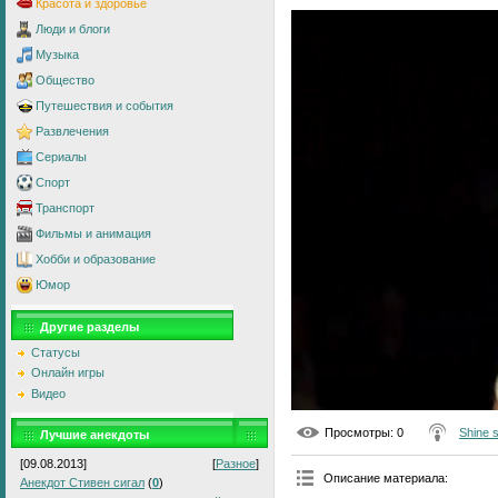
Красота и здоровье
Люди и блоги
Музыка
Общество
Путешествия и события
Развлечения
Сериалы
Спорт
Транспорт
Фильмы и анимация
Хобби и образование
Юмор
Другие разделы
Статусы
Онлайн игры
Видео
Просмотры
: 0
Shine 
Лучшие анекдоты
[09.08.2013]
[
Разное
]
Описание материала
:
Анекдот Стивен сигал
(
0
)