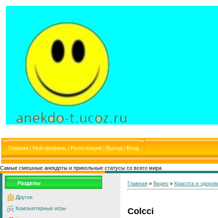
Главная
|
Мой профиль
|
Регистрация
|
Выход
|
Вход
Самые смешные анекдоты и прикольные статусы со всего мира
Разделы
Главная
»
Видео
»
Красота и здоров
Другое
Компьютерные игры
Colcci