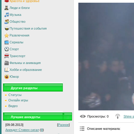
Красота и здоровье
Люди и блоги
Музыка
Общество
Путешествия и события
Развлечения
Сериалы
Спорт
Транспорт
Фильмы и анимация
Хобби и образование
Юмор
Другие разделы
Статусы
Онлайн игры
Видео
Просмотры
: 0
Shine 
Лучшие анекдоты
[09.08.2013]
[
Разное
]
Описание материала
:
Анекдот Стивен сигал
(
0
)