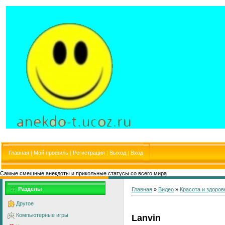
Главная
|
Мой профиль
|
Регистрация
|
Выход
|
Вход
Самые смешные анекдоты и прикольные статусы со всего мира
Разделы
Главная
»
Видео
»
Красота и здоров
Другое
Компьютерные игры
Lanvin