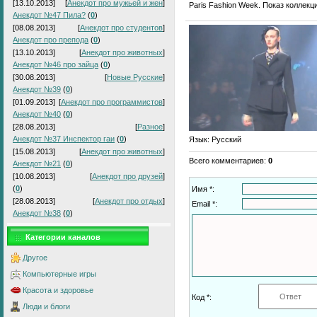
[13.10.2013]
[
Анекдот про мужьей и жен
]
Paris Fashion Week. Показ коллекци
Анекдот №47 Пила?
(
0
)
[08.08.2013]
[
Анекдот про студентов
]
Анекдот про препода
(
0
)
[13.10.2013]
[
Анекдот про животных
]
Анекдот №46 про зайца
(
0
)
[30.08.2013]
[
Новые Русские
]
Анекдот №39
(
0
)
[01.09.2013]
[
Анекдот про программистов
]
Анекдот №40
(
0
)
[28.08.2013]
[
Разное
]
Анекдот №37 Инспектор гаи
(
0
)
Язык
: Русский
[15.08.2013]
[
Анекдот про животных
]
Всего комментариев
:
0
Анекдот №21
(
0
)
[10.08.2013]
[
Анекдот про друзей
]
(
0
)
Имя *:
[28.08.2013]
[
Анекдот про отдых
]
Email *:
Анекдот №38
(
0
)
Категории каналов
Другое
Компьютерные игры
Красота и здоровье
Код *:
Люди и блоги