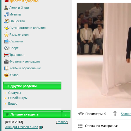
Красота и здоровье
Люди и блоги
Музыка
Общество
Путешествия и события
Развлечения
Сериалы
Спорт
Транспорт
Фильмы и анимация
Хобби и образование
Юмор
Другие разделы
Статусы
Онлайн игры
Видео
Просмотры
: 0
Shine 
Лучшие анекдоты
[09.08.2013]
[
Разное
]
Описание материала
:
Анекдот Стивен сигал
(
0
)