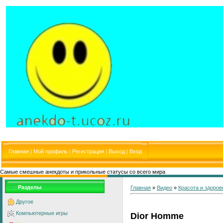
Главная
|
Мой профиль
|
Регистрация
|
Выход
|
Вход
Самые смешные анекдоты и прикольные статусы со всего мира
Разделы
Главная
»
Видео
»
Красота и здоров
Другое
Компьютерные игры
Dior Homme