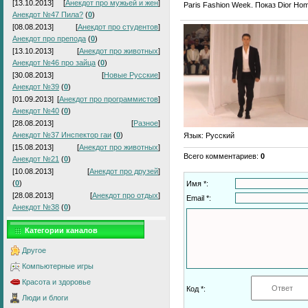
[13.10.2013]
[
Анекдот про мужьей и жен
]
Paris Fashion Week. Показ Dior Ho
Анекдот №47 Пила?
(
0
)
[08.08.2013]
[
Анекдот про студентов
]
Анекдот про препода
(
0
)
[13.10.2013]
[
Анекдот про животных
]
Анекдот №46 про зайца
(
0
)
[30.08.2013]
[
Новые Русские
]
Анекдот №39
(
0
)
[01.09.2013]
[
Анекдот про программистов
]
Анекдот №40
(
0
)
[28.08.2013]
[
Разное
]
Анекдот №37 Инспектор гаи
(
0
)
Язык
: Русский
[15.08.2013]
[
Анекдот про животных
]
Всего комментариев
:
0
Анекдот №21
(
0
)
[10.08.2013]
[
Анекдот про друзей
]
(
0
)
Имя *:
[28.08.2013]
[
Анекдот про отдых
]
Email *:
Анекдот №38
(
0
)
Категории каналов
Другое
Компьютерные игры
Красота и здоровье
Код *:
Люди и блоги