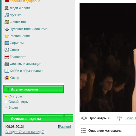
Красота и здоровье
Люди и блоги
Музыка
Общество
Путешествия и события
Развлечения
Сериалы
Спорт
Транспорт
Фильмы и анимация
Хобби и образование
Юмор
Другие разделы
Статусы
Онлайн игры
Видео
Просмотры
: 0
Shine 
Лучшие анекдоты
[09.08.2013]
[
Разное
]
Описание материала
:
Анекдот Стивен сигал
(
0
)