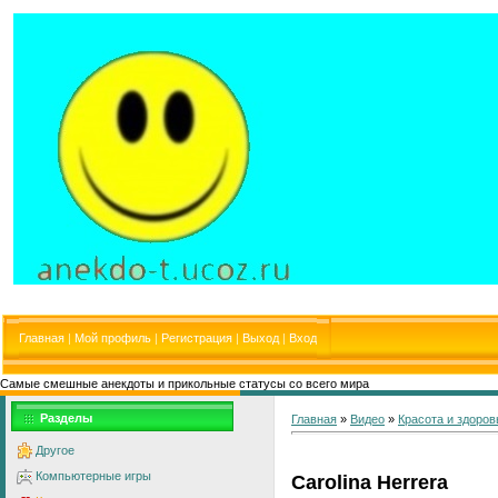
Главная
|
Мой профиль
|
Регистрация
|
Выход
|
Вход
Самые смешные анекдоты и прикольные статусы со всего мира
Разделы
Главная
»
Видео
»
Красота и здоров
Другое
Компьютерные игры
Carolina Herrera