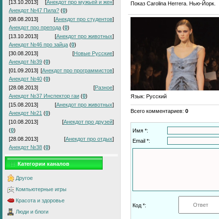
[13.10.2013]
[
Анекдот про мужьей и жен
]
Показ Carolina Herrera. Нью-Йорк.
Анекдот №47 Пила?
(
0
)
[08.08.2013]
[
Анекдот про студентов
]
Анекдот про препода
(
0
)
[13.10.2013]
[
Анекдот про животных
]
Анекдот №46 про зайца
(
0
)
[30.08.2013]
[
Новые Русские
]
Анекдот №39
(
0
)
[01.09.2013]
[
Анекдот про программистов
]
Анекдот №40
(
0
)
[28.08.2013]
[
Разное
]
Анекдот №37 Инспектор гаи
(
0
)
Язык
: Русский
[15.08.2013]
[
Анекдот про животных
]
Всего комментариев
:
0
Анекдот №21
(
0
)
[10.08.2013]
[
Анекдот про друзей
]
(
0
)
Имя *:
[28.08.2013]
[
Анекдот про отдых
]
Email *:
Анекдот №38
(
0
)
Категории каналов
Другое
Компьютерные игры
Красота и здоровье
Код *:
Люди и блоги