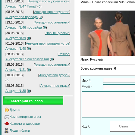
[13.10.2013]
[
Анекдот про мужьей и жен
]
Милан. Показ коллекции Mila Schon
Анекдот №47 Пила?
(
0
)
[08.08.2013]
[
Анекдот про студентов
]
Анекдот про препода
(
0
)
[13.10.2013]
[
Анекдот про животных
]
Анекдот №46 про зайца
(
0
)
[30.08.2013]
[
Новые Русские
]
Анекдот №39
(
0
)
[01.09.2013]
[
Анекдот про программистов
]
Анекдот №40
(
0
)
[28.08.2013]
[
Разное
]
Анекдот №37 Инспектор гаи
(
0
)
Язык
: Русский
[15.08.2013]
[
Анекдот про животных
]
Всего комментариев
:
0
Анекдот №21
(
0
)
[10.08.2013]
[
Анекдот про друзей
]
(
0
)
Имя *:
[28.08.2013]
[
Анекдот про отдых
]
Email *:
Анекдот №38
(
0
)
Категории каналов
Другое
Компьютерные игры
Красота и здоровье
Код *:
Люди и блоги