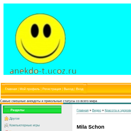
Главная
|
Мой профиль
|
Регистрация
|
Выход
|
Вход
Самые смешные анекдоты и прикольные статусы со всего мира
Разделы
Главная
»
Видео
»
Красота и здоров
Другое
Компьютерные игры
Mila Schon