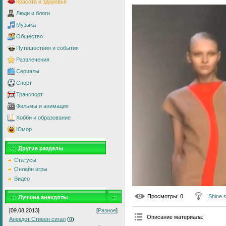
Красота и здоровье
Люди и блоги
Музыка
Общество
Путешествия и события
Развлечения
Сериалы
Спорт
Транспорт
Фильмы и анимация
Хобби и образование
Юмор
Другие разделы
Статусы
Онлайн игры
Видео
Просмотры
: 0
Shine 
Лучшие анекдоты
[09.08.2013]
[
Разное
]
Описание материала
:
Анекдот Стивен сигал
(
0
)