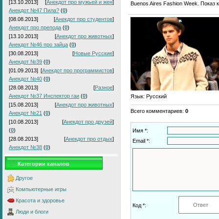
[13.10.2013]
[
Анекдот про мужьей и жен
]
Buenos Aires Fashion Week. Показ
Анекдот №47 Пила?
(
0
)
[08.08.2013]
[
Анекдот про студентов
]
Анекдот про препода
(
0
)
[13.10.2013]
[
Анекдот про животных
]
Анекдот №46 про зайца
(
0
)
[30.08.2013]
[
Новые Русские
]
Анекдот №39
(
0
)
[01.09.2013]
[
Анекдот про программистов
]
Анекдот №40
(
0
)
[28.08.2013]
[
Разное
]
Анекдот №37 Инспектор гаи
(
0
)
Язык
: Русский
[15.08.2013]
[
Анекдот про животных
]
Всего комментариев
:
0
Анекдот №21
(
0
)
[10.08.2013]
[
Анекдот про друзей
]
(
0
)
Имя *:
[28.08.2013]
[
Анекдот про отдых
]
Email *:
Анекдот №38
(
0
)
Категории каналов
Другое
Компьютерные игры
Красота и здоровье
Код *:
Люди и блоги