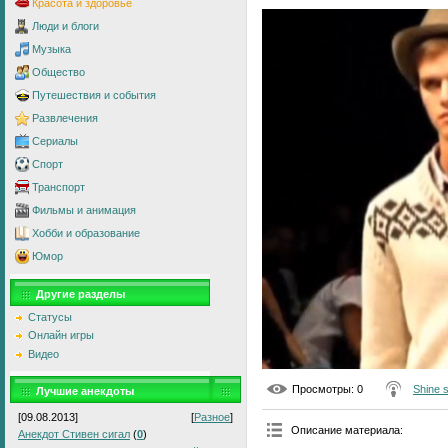
Красота и здоровье
Люди и блоги
Музыка
Общество
Путешествия и события
Развлечения
Сериалы
Спорт
Транспорт
Фильмы и анимация
Хобби и образование
Юмор
Другие разделы
Статусы
Онлайн игры
Видео
Просмотры
: 0
Shine 
Лучшие анекдоты
[09.08.2013]
[
Разное
]
Описание материала
:
Анекдот Стивен сигал
(
0
)