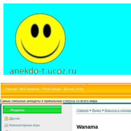
Главная
|
Мой профиль
|
Регистрация
|
Выход
|
Вход
Самые смешные анекдоты и прикольные статусы со всего мира
Разделы
Главная
»
Видео
»
Красота и здоров
Другое
Компьютерные игры
Wanama