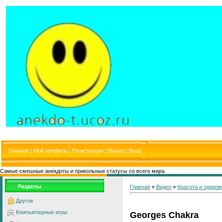
Главная
|
Мой профиль
|
Регистрация
|
Выход
|
Вход
Самые смешные анекдоты и прикольные статусы со всего мира
Разделы
Главная
»
Видео
»
Красота и здоров
Другое
Компьютерные игры
Georges Chakra