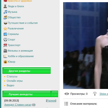
Красота и здоровье
Люди и блоги
Музыка
Общество
Путешествия и события
Развлечения
Сериалы
Спорт
Транспорт
Фильмы и анимация
Хобби и образование
Юмор
Другие разделы
Статусы
Онлайн игры
Видео
Просмотры
: 0
Shine 
Лучшие анекдоты
[09.08.2013]
[
Разное
]
Описание материала
:
Анекдот Стивен сигал
(
0
)