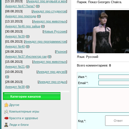
[13.10.2013]
[
Анекдот про мужьей и жен
]
Париж. Показ Georges Chakra.
Анекдот №47 Пила?
(
0
)
[08.08.2013]
[
Анекдот про студентов
]
Анекдот про препода
(
0
)
[13.10.2013]
[
Анекдот про животных
]
Анекдот №46 про зайца
(
0
)
[30.08.2013]
[
Новые Русские
]
Анекдот №39
(
0
)
[01.09.2013]
[
Анекдот про программистов
]
Анекдот №40
(
0
)
[28.08.2013]
[
Разное
]
Анекдот №37 Инспектор гаи
(
0
)
Язык
: Русский
[15.08.2013]
[
Анекдот про животных
]
Всего комментариев
:
0
Анекдот №21
(
0
)
[10.08.2013]
[
Анекдот про друзей
]
(
0
)
Имя *:
[28.08.2013]
[
Анекдот про отдых
]
Email *:
Анекдот №38
(
0
)
Категории каналов
Другое
Компьютерные игры
Красота и здоровье
Код *:
Люди и блоги