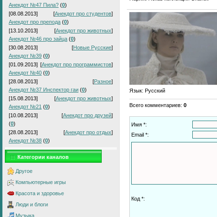
Анекдот №47 Пила?
(
0
)
[08.08.2013]
[
Анекдот про студентов
]
Анекдот про препода
(
0
)
[13.10.2013]
[
Анекдот про животных
]
Анекдот №46 про зайца
(
0
)
[30.08.2013]
[
Новые Русские
]
Анекдот №39
(
0
)
[01.09.2013]
[
Анекдот про программистов
]
Анекдот №40
(
0
)
[28.08.2013]
[
Разное
]
Анекдот №37 Инспектор гаи
(
0
)
Язык
: Русский
[15.08.2013]
[
Анекдот про животных
]
Всего комментариев
:
0
Анекдот №21
(
0
)
[10.08.2013]
[
Анекдот про друзей
]
(
0
)
Имя *:
[28.08.2013]
[
Анекдот про отдых
]
Email *:
Анекдот №38
(
0
)
Категории каналов
Другое
Компьютерные игры
Красота и здоровье
Код *:
Люди и блоги
Музыка