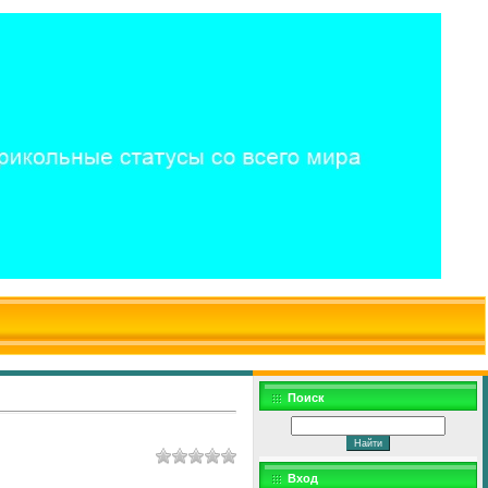
$WD
$,
Поиск
Вход