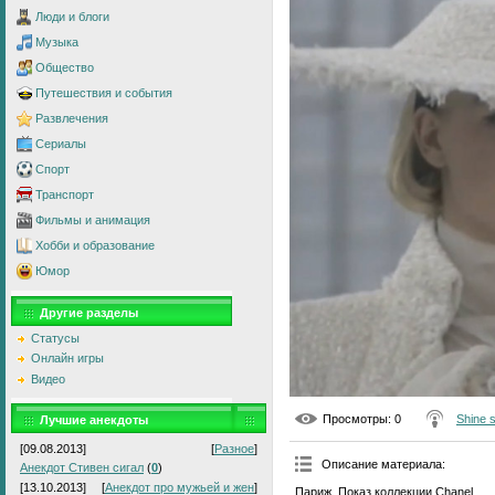
Люди и блоги
Музыка
Общество
Путешествия и события
Развлечения
Сериалы
Спорт
Транспорт
Фильмы и анимация
Хобби и образование
Юмор
Другие разделы
Статусы
Онлайн игры
Видео
Просмотры
: 0
Shine 
Лучшие анекдоты
[09.08.2013]
[
Разное
]
Описание материала
:
Анекдот Стивен сигал
(
0
)
[13.10.2013]
[
Анекдот про мужьей и жен
]
Париж. Показ коллекции Chanel.