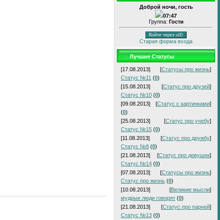
Доброй ночи, гость
07:47
Группа:
Гости
Войти через uID
Старая форма входа
Лучшие Статусы
[17.08.2013]
[
Статусы про жизнь
]
Статус №11
(
0
)
[15.08.2013]
[
Статус про друзей
]
Статус №10
(
0
)
[09.08.2013]
[
Статус с картинками
]
(
0
)
[25.08.2013]
[
Статус про учебу
]
Статус №15
(
0
)
[11.08.2013]
[
Статус про дружбу
]
Статус №8
(
0
)
[21.08.2013]
[
Статус про девушек
]
Статус №14
(
0
)
[07.08.2013]
[
Статусы про жизнь
]
Статус про жизнь
(
0
)
[10.08.2013]
[
Великие мысли
]
мудрые люди говорят
(
0
)
[21.08.2013]
[
Статус про парней
]
Статус №13
(
0
)