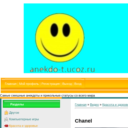
Главная
|
Мой профиль
|
Регистрация
|
Выход
|
Вход
Самые смешные анекдоты и прикольные статусы со всего мира
Разделы
Главная
»
Видео
»
Красота и здоров
Другое
Компьютерные игры
Chanel
Красота и здоровье