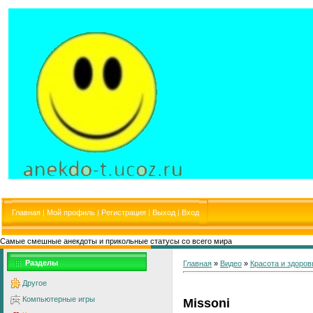
Главная
|
Мой профиль
|
Регистрация
|
Выход
|
Вход
Самые смешные анекдоты и прикольные статусы со всего мира
Разделы
Главная
»
Видео
»
Красота и здоров
Другое
Компьютерные игры
Missoni