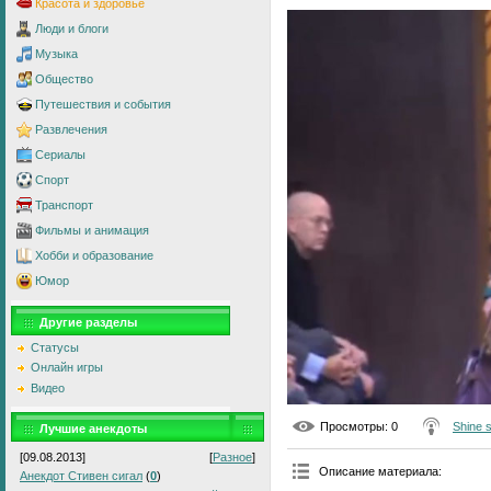
Красота и здоровье
Люди и блоги
Музыка
Общество
Путешествия и события
Развлечения
Сериалы
Спорт
Транспорт
Фильмы и анимация
Хобби и образование
Юмор
Другие разделы
Статусы
Онлайн игры
Видео
Просмотры
: 0
Shine 
Лучшие анекдоты
[09.08.2013]
[
Разное
]
Описание материала
:
Анекдот Стивен сигал
(
0
)