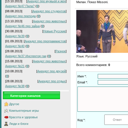
[13.10.2013]
[
Анекдот про мужьей и жен
]
Милан. Показ Missoni.
Анекдот №47 Пила?
(
0
)
[08.08.2013]
[
Анекдот про студентов
]
Анекдот про препода
(
0
)
[13.10.2013]
[
Анекдот про животных
]
Анекдот №46 про зайца
(
0
)
[30.08.2013]
[
Новые Русские
]
Анекдот №39
(
0
)
[01.09.2013]
[
Анекдот про программистов
]
Анекдот №40
(
0
)
[28.08.2013]
[
Разное
]
Анекдот №37 Инспектор гаи
(
0
)
Язык
: Русский
[15.08.2013]
[
Анекдот про животных
]
Всего комментариев
:
0
Анекдот №21
(
0
)
[10.08.2013]
[
Анекдот про друзей
]
(
0
)
Имя *:
[28.08.2013]
[
Анекдот про отдых
]
Email *:
Анекдот №38
(
0
)
Категории каналов
Другое
Компьютерные игры
Красота и здоровье
Код *:
Люди и блоги