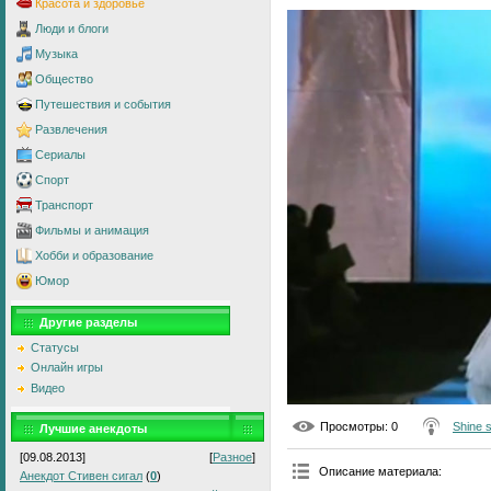
Красота и здоровье
Люди и блоги
Музыка
Общество
Путешествия и события
Развлечения
Сериалы
Спорт
Транспорт
Фильмы и анимация
Хобби и образование
Юмор
Другие разделы
Статусы
Онлайн игры
Видео
Просмотры
: 0
Shine 
Лучшие анекдоты
[09.08.2013]
[
Разное
]
Описание материала
:
Анекдот Стивен сигал
(
0
)