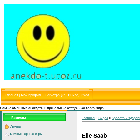
Главная
|
Мой профиль
|
Регистрация
|
Выход
|
Вход
Самые смешные анекдоты и прикольные статусы со всего мира
Разделы
Главная
»
Видео
»
Красота и здоров
Другое
Компьютерные игры
Elie Saab