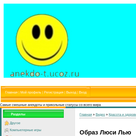
Главная
|
Мой профиль
|
Регистрация
|
Выход
|
Вход
Самые смешные анекдоты и прикольные статусы со всего мира
Разделы
Главная
»
Видео
»
Красота и здоров
Другое
Компьютерные игры
Образ Люси Лью