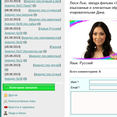
[13.10.2013]
[
Анекдот про мужьей и жен
]
Люси Лью, звезда фильма «У
Анекдот №47 Пила?
(
0
)
изысканные и элегантные обр
[08.08.2013]
[
Анекдот про студентов
]
очаровательная Дина.
Анекдот про препода
(
0
)
[13.10.2013]
[
Анекдот про животных
]
Анекдот №46 про зайца
(
0
)
[30.08.2013]
[
Новые Русские
]
Анекдот №39
(
0
)
[01.09.2013]
[
Анекдот про программистов
]
Анекдот №40
(
0
)
[28.08.2013]
[
Разное
]
Анекдот №37 Инспектор гаи
(
0
)
[15.08.2013]
[
Анекдот про животных
]
Анекдот №21
(
0
)
Язык
: Русский
[10.08.2013]
[
Анекдот про друзей
]
(
0
)
Всего комментариев
:
0
[28.08.2013]
[
Анекдот про отдых
]
Анекдот №38
(
0
)
Имя *:
Email *:
Категории каналов
Другое
Компьютерные игры
Красота и здоровье
Люди и блоги