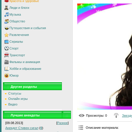
Красота и здоровье
Люди и блоги
Музыка
Общество
Путешествия и события
Развлечения
Сериалы
Спорт
Транспорт
Фильмы и анимация
Хобби и образование
Юмор
Другие разделы
Статусы
Онлайн игры
Видео
Лучшие анекдоты
Просмотры
: 0
Звезд
[09.08.2013]
[
Разное
]
Описание материала
:
Анекдот Стивен сигал
(
0
)