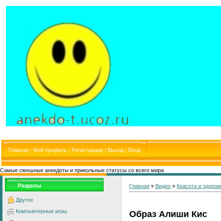
Главная
|
Мой профиль
|
Регистрация
|
Выход
|
Вход
Самые смешные анекдоты и прикольные статусы со всего мира
Разделы
Главная
»
Видео
»
Красота и здоров
Другое
Компьютерные игры
Образ Алиши Кис