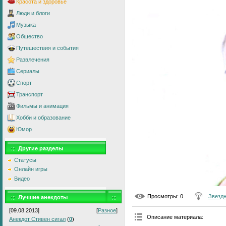
Красота и здоровье
Люди и блоги
Музыка
Общество
Путешествия и события
Развлечения
Сериалы
Спорт
Транспорт
Фильмы и анимация
Хобби и образование
Юмор
Другие разделы
Статусы
Онлайн игры
Видео
Просмотры
: 0
Звезд
Лучшие анекдоты
[09.08.2013]
[
Разное
]
Описание материала
:
Анекдот Стивен сигал
(
0
)