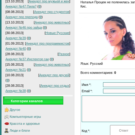
[13.10.2013]
[
Анекдот про мужьей и жен
]
Наталья Процюк не поленилась зап
Кис.
Анекдот №47 Пила?
(
0
)
[08.08.2013]
[
Анекдот про студентов
]
Анекдот про препода
(
0
)
[13.10.2013]
[
Анекдот про животных
]
Анекдот №46 про зайца
(
0
)
[30.08.2013]
[
Новые Русские
]
Анекдот №39
(
0
)
[01.09.2013]
[
Анекдот про программистов
]
Анекдот №40
(
0
)
[28.08.2013]
[
Разное
]
Анекдот №37 Инспектор гаи
(
0
)
Язык
: Русский
[15.08.2013]
[
Анекдот про животных
]
Анекдот №21
(
0
)
Всего комментариев
:
0
[10.08.2013]
[
Анекдот про друзей
]
(
0
)
Имя *:
[28.08.2013]
[
Анекдот про отдых
]
Анекдот №38
(
0
)
Email *:
Категории каналов
Другое
Компьютерные игры
Красота и здоровье
Люди и блоги
Код *: