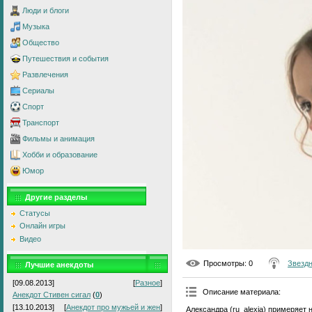
Люди и блоги
Музыка
Общество
Путешествия и события
Развлечения
Сериалы
Спорт
Транспорт
Фильмы и анимация
Хобби и образование
Юмор
Другие разделы
Статусы
Онлайн игры
Видео
Просмотры
: 0
Звезд
Лучшие анекдоты
[09.08.2013]
[
Разное
]
Описание материала
:
Анекдот Стивен сигал
(
0
)
[13.10.2013]
[
Анекдот про мужьей и жен
]
Александра (ru_alexia) примеряет