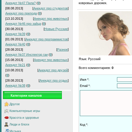
ковровых дорожек.
Анекдот №47 Пила?
(
0
)
[08.08.2013]
[
Анекдот про студентов
]
Анекдот про препода
(
0
)
[13.10.2013]
[
Анекдот про животных
]
Анекдот №46 про зайца
(
0
)
[30.08.2013]
[
Новые Русские
]
Анекдот №39
(
0
)
[01.09.2013]
[
Анекдот про программистов
]
Анекдот №40
(
0
)
[28.08.2013]
[
Разное
]
Анекдот №37 Инспектор гаи
(
0
)
Язык
: Русский
[15.08.2013]
[
Анекдот про животных
]
Анекдот №21
(
0
)
Всего комментариев
:
0
[10.08.2013]
[
Анекдот про друзей
]
(
0
)
Имя *:
[28.08.2013]
[
Анекдот про отдых
]
Анекдот №38
(
0
)
Email *:
Категории каналов
Другое
Компьютерные игры
Красота и здоровье
Люди и блоги
Код *:
Музыка