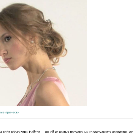
ные прически
 на себя образ Киры Найтли — одной из самых популярных голливудскитх старлеток, 