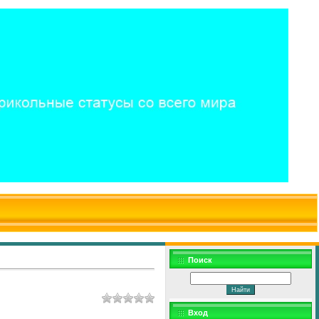
$WD
$,
Поиск
Вход