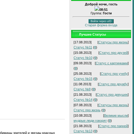
Доброй ночи, гость
08:51
Группа:
Гости
Войти через uID
Старая форма входа
Лучшие Статусы
[17.08.2013]
[
Статусы про жизнь
]
Статус №11
(
0
)
[15.08.2013]
[
Статус про друзей
]
Статус №10
(
0
)
[09.08.2013]
[
Статус с картинками
]
(
0
)
[25.08.2013]
[
Статус про учебу
]
Статус №15
(
0
)
[11.08.2013]
[
Статус про дружбу
]
Статус №8
(
0
)
[21.08.2013]
[
Статус про девушек
]
Статус №14
(
0
)
[07.08.2013]
[
Статусы про жизнь
]
Статус про жизнь
(
0
)
[10.08.2013]
[
Великие мысли
]
мудрые люди говорят
(
0
)
[21.08.2013]
[
Статус про парней
]
Статус №13
(
0
)
любимицы зрителей и звезды красных