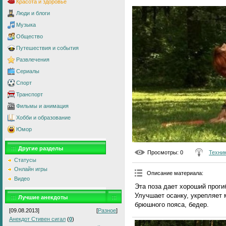
Красота и здоровье
Люди и блоги
Музыка
Общество
Путешествия и события
Развлечения
Сериалы
Спорт
Транспорт
Фильмы и анимация
Хобби и образование
Юмор
Другие разделы
Просмотры
: 0
Техник
Статусы
Онлайн игры
Описание материала
:
Видео
Эта поза дает хороший проги
Улучшает осанку, укрепляет 
Лучшие анекдоты
брюшного пояса, бедер.
[09.08.2013]
[
Разное
]
Анекдот Стивен сигал
(
0
)