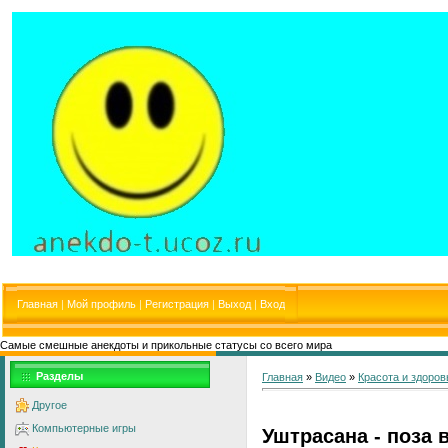
Главная
|
Мой профиль
|
Регистрация
|
Выход
|
Вход
Самые смешные анекдоты и прикольные статусы со всего мира
Разделы
Главная
»
Видео
»
Красота и здоров
Другое
Компьютерные игры
Уштрасана - поза