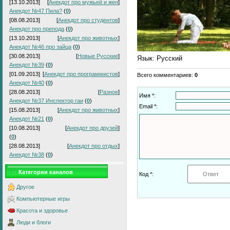
[13.10.2013]
[
Анекдот про мужьей и жен
]
Анекдот №47 Пила?
(
0
)
[08.08.2013]
[
Анекдот про студентов
]
Анекдот про препода
(
0
)
[13.10.2013]
[
Анекдот про животных
]
Анекдот №46 про зайца
(
0
)
[30.08.2013]
[
Новые Русские
]
Язык
: Русский
Анекдот №39
(
0
)
[01.09.2013]
[
Анекдот про программистов
]
Всего комментариев
:
0
Анекдот №40
(
0
)
[28.08.2013]
[
Разное
]
Имя *:
Анекдот №37 Инспектор гаи
(
0
)
Email *:
[15.08.2013]
[
Анекдот про животных
]
Анекдот №21
(
0
)
[10.08.2013]
[
Анекдот про друзей
]
(
0
)
[28.08.2013]
[
Анекдот про отдых
]
Анекдот №38
(
0
)
Категории каналов
Код *:
Другое
Компьютерные игры
Красота и здоровье
Люди и блоги