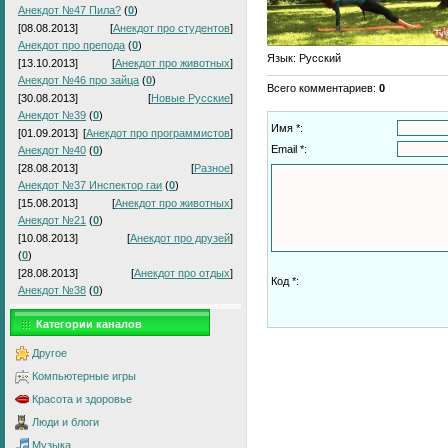
Анекдот №47 Пила?
(
0
)
[08.08.2013]
[
Анекдот про студентов
]
Анекдот про препода
(
0
)
Язык
: Русский
[13.10.2013]
[
Анекдот про животных
]
Анекдот №46 про зайца
(
0
)
Всего комментариев
:
0
[30.08.2013]
[
Новые Русские
]
Анекдот №39
(
0
)
Имя *:
[01.09.2013]
[
Анекдот про программистов
]
Email *:
Анекдот №40
(
0
)
[28.08.2013]
[
Разное
]
Анекдот №37 Инспектор гаи
(
0
)
[15.08.2013]
[
Анекдот про животных
]
Анекдот №21
(
0
)
[10.08.2013]
[
Анекдот про друзей
]
(
0
)
[28.08.2013]
[
Анекдот про отдых
]
Код *:
Анекдот №38
(
0
)
Категории каналов
Другое
Компьютерные игры
Красота и здоровье
Люди и блоги
Музыка