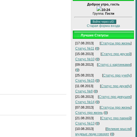
Доброе утро, гость
10:24
Группа:
Гости
Войти через uID
Старая форма входа
Лучшие Статусы
[17.08.2013]
[
Статусы про жизнь
]
Статус №11
(
0
)
[15.08.2013]
[
Статус про друзей
]
Статус №10
(
0
)
[09.08.2013]
[
Статус с картинками
]
(
0
)
[25.08.2013]
[
Статус про учебу
]
Статус №15
(
0
)
[11.08.2013]
[
Статус про дружбу
]
Статус №8
(
0
)
[21.08.2013]
[
Статус про девушек
]
Статус №14
(
0
)
[07.08.2013]
[
Статусы про жизнь
]
Статус про жизнь
(
0
)
[21.08.2013]
[
Статус про парней
]
Статус №13
(
0
)
[10.08.2013]
[
Великие мысли
]
мудрые люди говорят
(
0
)