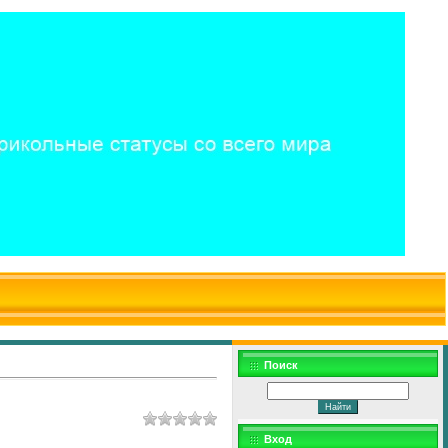
$WD
$,
Поиск
Вход