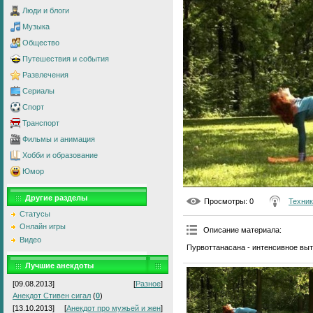
Люди и блоги
Музыка
Общество
Путешествия и события
Развлечения
Сериалы
Спорт
Транспорт
Фильмы и анимация
Хобби и образование
Юмор
Другие разделы
Просмотры
: 0
Техник
Статусы
Онлайн игры
Описание материала
:
Видео
Пурвоттанасана - интенсивное выт
Лучшие анекдоты
[09.08.2013]
[
Разное
]
Анекдот Стивен сигал
(
0
)
[13.10.2013]
[
Анекдот про мужьей и жен
]