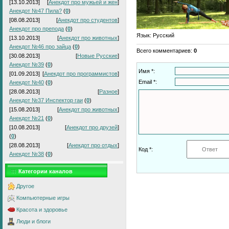
[13.10.2013]
[
Анекдот про мужьей и жен
]
Анекдот №47 Пила?
(
0
)
[08.08.2013]
[
Анекдот про студентов
]
Анекдот про препода
(
0
)
Язык
: Русский
[13.10.2013]
[
Анекдот про животных
]
Анекдот №46 про зайца
(
0
)
Всего комментариев
:
0
[30.08.2013]
[
Новые Русские
]
Анекдот №39
(
0
)
Имя *:
[01.09.2013]
[
Анекдот про программистов
]
Email *:
Анекдот №40
(
0
)
[28.08.2013]
[
Разное
]
Анекдот №37 Инспектор гаи
(
0
)
[15.08.2013]
[
Анекдот про животных
]
Анекдот №21
(
0
)
[10.08.2013]
[
Анекдот про друзей
]
(
0
)
[28.08.2013]
[
Анекдот про отдых
]
Код *:
Анекдот №38
(
0
)
Категории каналов
Другое
Компьютерные игры
Красота и здоровье
Люди и блоги