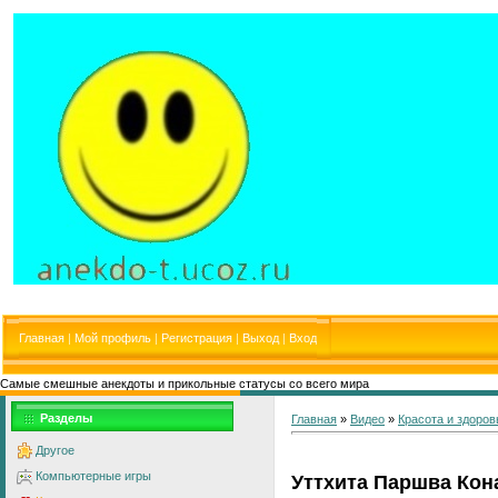
Главная
|
Мой профиль
|
Регистрация
|
Выход
|
Вход
Самые смешные анекдоты и прикольные статусы со всего мира
Разделы
Главная
»
Видео
»
Красота и здоров
Другое
Компьютерные игры
Уттхита Паршва Кон