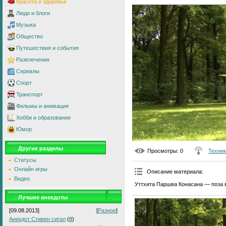
Красота и здоровье
Люди и блоги
Музыка
Общество
Путешествия и события
Развлечения
Сериалы
Спорт
Транспорт
Фильмы и анимация
Хобби и образование
Юмор
Другие разделы
Просмотры
: 0
Техник
Статусы
Онлайн игры
Описание материала
:
Видео
Уттхита Паршва Конасана — поза в
Лучшие анекдоты
[09.08.2013]
[
Разное
]
Анекдот Стивен сигал
(
0
)