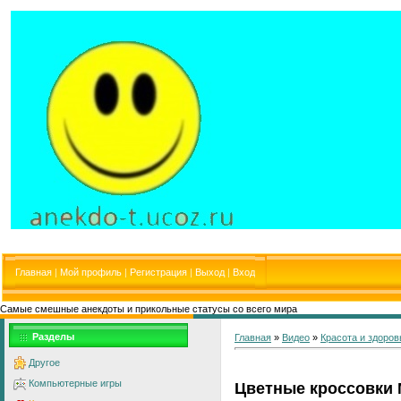
Главная
|
Мой профиль
|
Регистрация
|
Выход
|
Вход
Самые смешные анекдоты и прикольные статусы со всего мира
Разделы
Главная
»
Видео
»
Красота и здоров
Другое
Компьютерные игры
Цветные кроссовки