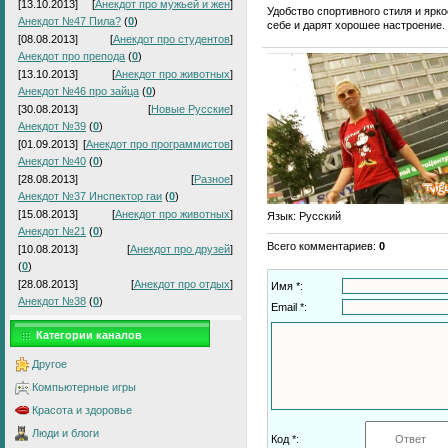
[13.10.2013]
[
Анекдот про мужьей и жен
]
Удобство спортивного стиля и ярк
Анекдот №47 Пила?
(
0
)
себе и дарят хорошее настроение.
[08.08.2013]
[
Анекдот про студентов
]
Анекдот про препода
(
0
)
[13.10.2013]
[
Анекдот про животных
]
Анекдот №46 про зайца
(
0
)
[30.08.2013]
[
Новые Русские
]
Анекдот №39
(
0
)
[01.09.2013]
[
Анекдот про программистов
]
Анекдот №40
(
0
)
[28.08.2013]
[
Разное
]
Анекдот №37 Инспектор гаи
(
0
)
[15.08.2013]
[
Анекдот про животных
]
Язык
: Русский
Анекдот №21
(
0
)
Всего комментариев
:
0
[10.08.2013]
[
Анекдот про друзей
]
(
0
)
[28.08.2013]
[
Анекдот про отдых
]
Имя *:
Анекдот №38
(
0
)
Email *:
Категории каналов
Другое
Компьютерные игры
Красота и здоровье
Люди и блоги
Код *: