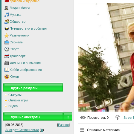
Красота и здоровье
Люди и блоги
Музыка
Общество
Путешествия и события
Развлечения
Сериалы
Спорт
Транспорт
Фильмы и анимация
Хобби и образование
Юмор
Другие разделы
Статусы
Онлайн игры
Видео
Лучшие анекдоты
Просмотры
: 0
Street
[09.08.2013]
[
Разное
]
Описание материала
:
Анекдот Стивен сигал
(
0
)