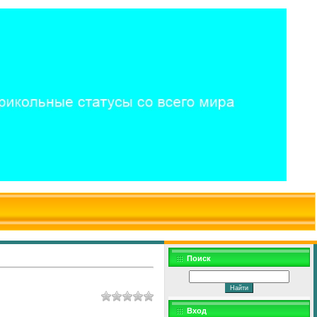
$WD
$,
Поиск
Вход