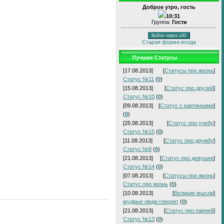
Доброе утро, гость
10:31
Группа:
Гости
Войти через uID
Старая форма входа
Лучшие Статусы
[17.08.2013]
[
Статусы про жизнь
]
Статус №11
(
0
)
[15.08.2013]
[
Статус про друзей
]
Статус №10
(
0
)
[09.08.2013]
[
Статус с картинками
]
(
0
)
[25.08.2013]
[
Статус про учебу
]
Статус №15
(
0
)
[11.08.2013]
[
Статус про дружбу
]
Статус №8
(
0
)
[21.08.2013]
[
Статус про девушек
]
Статус №14
(
0
)
[07.08.2013]
[
Статусы про жизнь
]
Статус про жизнь
(
0
)
[10.08.2013]
[
Великие мысли
]
мудрые люди говорят
(
0
)
[21.08.2013]
[
Статус про парней
]
Статус №13
(
0
)