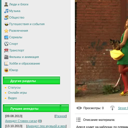
Люди и блоги
Музыка
Общество
Путешествия и события
Развлечения
Сериалы
Спорт
Транспорт
Фильмы и анимация
Хобби и образование
Юмор
Другие разделы
Статусы
Онлайн игры
Видео
Просмотры
: 0
Street
Лучшие анекдоты
[09.08.2013]
[
Разное
]
Описание материала
:
Анекдот Стивен сигал
(
0
)
[13.10.2013]
[
Анекдот про мужьей и жен
]
Алеся ходит на каблуках по пляжам