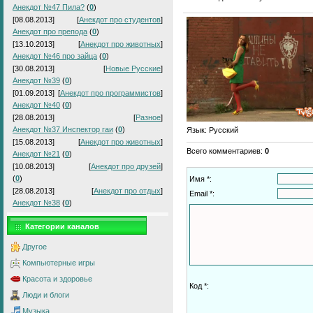
Анекдот №47 Пила?
(
0
)
[08.08.2013]
[
Анекдот про студентов
]
Анекдот про препода
(
0
)
[13.10.2013]
[
Анекдот про животных
]
Анекдот №46 про зайца
(
0
)
[30.08.2013]
[
Новые Русские
]
Анекдот №39
(
0
)
[01.09.2013]
[
Анекдот про программистов
]
Анекдот №40
(
0
)
[28.08.2013]
[
Разное
]
Анекдот №37 Инспектор гаи
(
0
)
Язык
: Русский
[15.08.2013]
[
Анекдот про животных
]
Всего комментариев
:
0
Анекдот №21
(
0
)
[10.08.2013]
[
Анекдот про друзей
]
(
0
)
Имя *:
[28.08.2013]
[
Анекдот про отдых
]
Email *:
Анекдот №38
(
0
)
Категории каналов
Другое
Компьютерные игры
Красота и здоровье
Код *:
Люди и блоги
Музыка