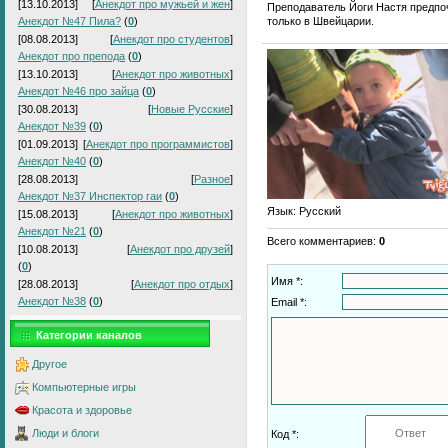
[13.10.2013]
[
Анекдот про мужьей и жен
]
Преподаватель Йоги Настя предпоч
только в Швейцарии.
Анекдот №47 Пила?
(
0
)
[08.08.2013]
[
Анекдот про студентов
]
Анекдот про препода
(
0
)
[13.10.2013]
[
Анекдот про животных
]
Анекдот №46 про зайца
(
0
)
[30.08.2013]
[
Новые Русские
]
Анекдот №39
(
0
)
[01.09.2013]
[
Анекдот про программистов
]
Анекдот №40
(
0
)
[28.08.2013]
[
Разное
]
Анекдот №37 Инспектор гаи
(
0
)
Язык
: Русский
[15.08.2013]
[
Анекдот про животных
]
Анекдот №21
(
0
)
Всего комментариев
:
0
[10.08.2013]
[
Анекдот про друзей
]
(
0
)
Имя *:
[28.08.2013]
[
Анекдот про отдых
]
Анекдот №38
(
0
)
Email *:
Категории каналов
Другое
Компьютерные игры
Красота и здоровье
Люди и блоги
Код *: