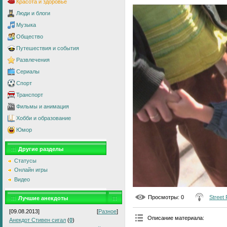
Красота и здоровье
Люди и блоги
Музыка
Общество
Путешествия и события
Развлечения
Сериалы
Спорт
Транспорт
Фильмы и анимация
Хобби и образование
Юмор
Другие разделы
Статусы
Онлайн игры
Видео
Просмотры
: 0
Street
Лучшие анекдоты
[09.08.2013]
[
Разное
]
Описание материала
:
Анекдот Стивен сигал
(
0
)