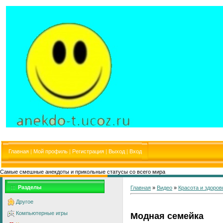
Главная
|
Мой профиль
|
Регистрация
|
Выход
|
Вход
Самые смешные анекдоты и прикольные статусы со всего мира
Разделы
Главная
»
Видео
»
Красота и здоров
Другое
Компьютерные игры
Модная семейка