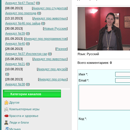
Анекдот №47 Пила?
(
0
)
[08.08.2013]
[
Анекдот про студентов
]
Анекдот про препода
(
0
)
[13.10.2013]
[
Анекдот про животных
]
Анекдот №46 про зайца
(
0
)
[30.08.2013]
[
Новые Русские
]
Анекдот №39
(
0
)
[01.09.2013]
[
Анекдот про программистов
]
Анекдот №40
(
0
)
[28.08.2013]
[
Разное
]
Анекдот №37 Инспектор гаи
(
0
)
Язык
: Русский
[15.08.2013]
[
Анекдот про животных
]
Всего комментариев
:
0
Анекдот №21
(
0
)
[10.08.2013]
[
Анекдот про друзей
]
(
0
)
Имя *:
[28.08.2013]
[
Анекдот про отдых
]
Email *:
Анекдот №38
(
0
)
Категории каналов
Другое
Компьютерные игры
Красота и здоровье
Код *:
Люди и блоги
Музыка