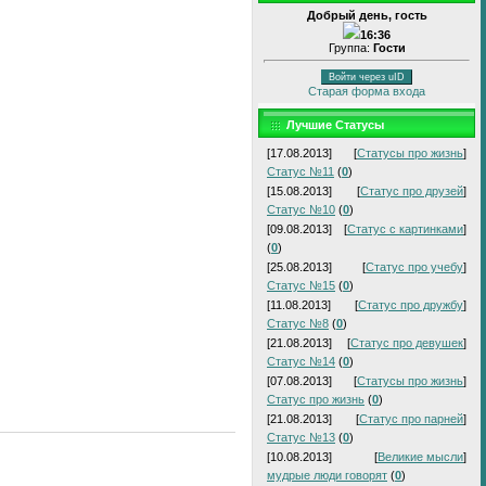
Добрый день, гость
16:36
Группа:
Гости
Войти через uID
Старая форма входа
Лучшие Статусы
[17.08.2013]
[
Статусы про жизнь
]
Статус №11
(
0
)
[15.08.2013]
[
Статус про друзей
]
Статус №10
(
0
)
[09.08.2013]
[
Статус с картинками
]
(
0
)
[25.08.2013]
[
Статус про учебу
]
Статус №15
(
0
)
[11.08.2013]
[
Статус про дружбу
]
Статус №8
(
0
)
[21.08.2013]
[
Статус про девушек
]
Статус №14
(
0
)
[07.08.2013]
[
Статусы про жизнь
]
Статус про жизнь
(
0
)
[21.08.2013]
[
Статус про парней
]
Статус №13
(
0
)
[10.08.2013]
[
Великие мысли
]
мудрые люди говорят
(
0
)