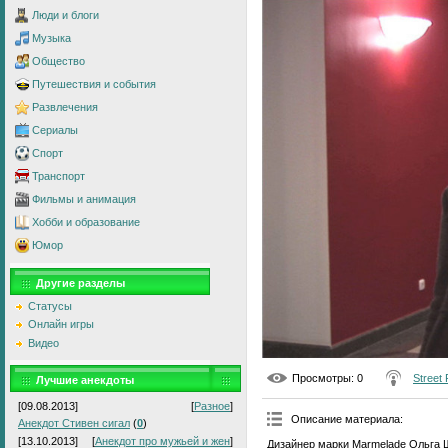
Люди и блоги
Музыка
Общество
Путешествия и события
Развлечения
Сериалы
Спорт
Транспорт
Фильмы и анимация
Хобби и образование
Юмор
Другие разделы
Статусы
Онлайн игры
Видео
Просмотры
: 0
Street
Лучшие анекдоты
[09.08.2013]
[
Разное
]
Описание материала
:
Анекдот Стивен сигал
(
0
)
[13.10.2013]
[
Анекдот про мужьей и жен
]
Дизайнер марки Marmelade Ольга Ш