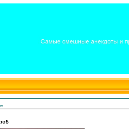
ье
роб