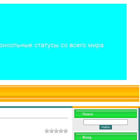
$WD
$,
Поиск
Вход