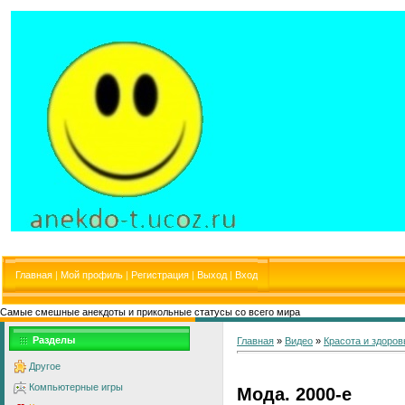
Главная
|
Мой профиль
|
Регистрация
|
Выход
|
Вход
Самые смешные анекдоты и прикольные статусы со всего мира
Разделы
Главная
»
Видео
»
Красота и здоров
Другое
Компьютерные игры
Мода. 2000-е