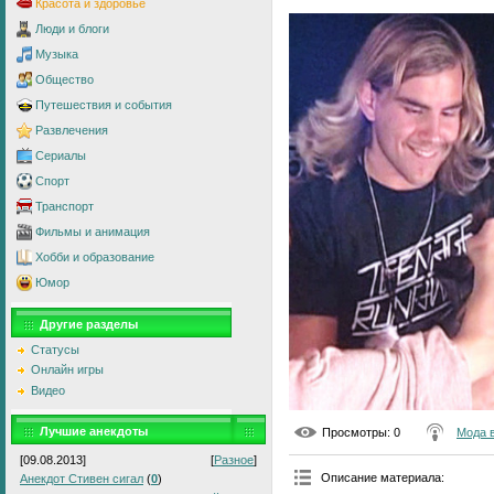
Красота и здоровье
Люди и блоги
Музыка
Общество
Путешествия и события
Развлечения
Сериалы
Спорт
Транспорт
Фильмы и анимация
Хобби и образование
Юмор
Другие разделы
Статусы
Онлайн игры
Видео
Лучшие анекдоты
Просмотры
: 0
Мода 
[09.08.2013]
[
Разное
]
Описание материала
:
Анекдот Стивен сигал
(
0
)