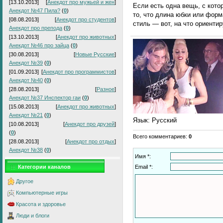
[13.10.2013]
[
Анекдот про мужьей и жен
]
Если есть одна вещь, с кото
Анекдот №47 Пила?
(
0
)
то, что длина юбки или фор
[08.08.2013]
[
Анекдот про студентов
]
стиль — вот, на что ориентир
Анекдот про препода
(
0
)
[13.10.2013]
[
Анекдот про животных
]
Анекдот №46 про зайца
(
0
)
[30.08.2013]
[
Новые Русские
]
Анекдот №39
(
0
)
[01.09.2013]
[
Анекдот про программистов
]
Анекдот №40
(
0
)
[28.08.2013]
[
Разное
]
Анекдот №37 Инспектор гаи
(
0
)
[15.08.2013]
[
Анекдот про животных
]
Анекдот №21
(
0
)
Язык
: Русский
[10.08.2013]
[
Анекдот про друзей
]
(
0
)
Всего комментариев
:
0
[28.08.2013]
[
Анекдот про отдых
]
Анекдот №38
(
0
)
Имя *:
Email *:
Категории каналов
Другое
Компьютерные игры
Красота и здоровье
Люди и блоги