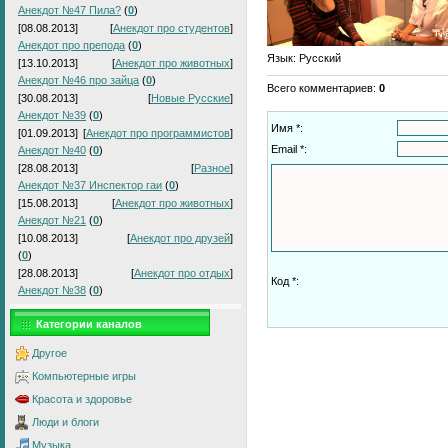
Анекдот №47 Пила?
(
0
)
[08.08.2013]
[
Анекдот про студентов
]
Анекдот про препода
(
0
)
Язык
: Русский
[13.10.2013]
[
Анекдот про животных
]
Анекдот №46 про зайца
(
0
)
Всего комментариев
:
0
[30.08.2013]
[
Новые Русские
]
Анекдот №39
(
0
)
Имя *:
[01.09.2013]
[
Анекдот про программистов
]
Email *:
Анекдот №40
(
0
)
[28.08.2013]
[
Разное
]
Анекдот №37 Инспектор гаи
(
0
)
[15.08.2013]
[
Анекдот про животных
]
Анекдот №21
(
0
)
[10.08.2013]
[
Анекдот про друзей
]
(
0
)
[28.08.2013]
[
Анекдот про отдых
]
Код *:
Анекдот №38
(
0
)
Категории каналов
Другое
Компьютерные игры
Красота и здоровье
Люди и блоги
Музыка