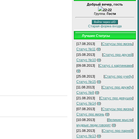
Добрый вечер, гость
22:22
Группа:
Гости
Войти через uID
Старая форма входа
Лучшие Статусы
[17.08.2013]
[
Статусы про жизнь
]
Статус №11
(
0
)
[15.08.2013]
[
Статус про друзей
]
Статус №10
(
0
)
[09.08.2013]
[
Статус с картинками
]
(
0
)
[25.08.2013]
[
Статус про учебу
]
Статус №15
(
0
)
[11.08.2013]
[
Статус про дружбу
]
Статус №8
(
0
)
[21.08.2013]
[
Статус про девушек
]
Статус №14
(
0
)
[07.08.2013]
[
Статусы про жизнь
]
Статус про жизнь
(
0
)
[10.08.2013]
[
Великие мысли
]
мудрые люди говорят
(
0
)
[21.08.2013]
[
Статус про парней
]
Статус №13
(
0
)