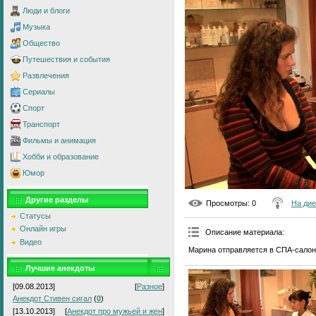
Люди и блоги
Музыка
Общество
Путешествия и события
Развлечения
Сериалы
Спорт
Транспорт
Фильмы и анимация
Хобби и образование
Юмор
Другие разделы
Просмотры
: 0
На дие
Статусы
Онлайн игры
Описание материала
:
Видео
Марина отправляется в СПА-салон 
Лучшие анекдоты
[09.08.2013]
[
Разное
]
Анекдот Стивен сигал
(
0
)
[13.10.2013]
[
Анекдот про мужьей и жен
]