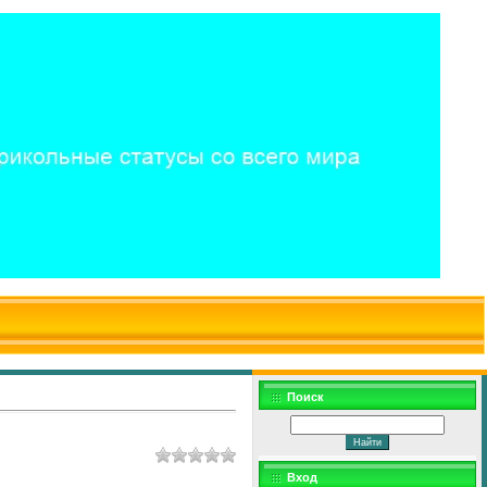
$WD
$,
Поиск
Вход