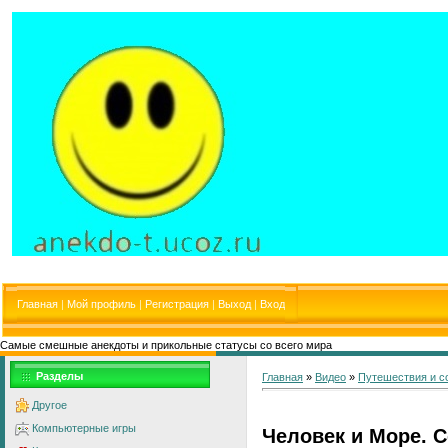
Главная
|
Мой профиль
|
Регистрация
|
Выход
|
Вход
Самые смешные анекдоты и прикольные статусы со всего мира
Разделы
Главная
»
Видео
»
Путешествия и с
Другое
Компьютерные игры
Человек и Море. С