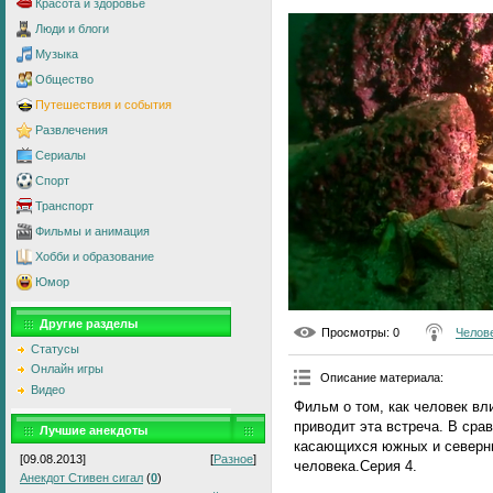
Красота и здоровье
Люди и блоги
Музыка
Общество
Путешествия и события
Развлечения
Сериалы
Спорт
Транспорт
Фильмы и анимация
Хобби и образование
Юмор
Другие разделы
Просмотры
: 0
Челов
Статусы
Онлайн игры
Описание материала
:
Видео
Фильм о том, как человек вл
приводит эта встреча. В ср
Лучшие анекдоты
касающихся южных и северны
[09.08.2013]
[
Разное
]
человека.Серия 4.
Анекдот Стивен сигал
(
0
)