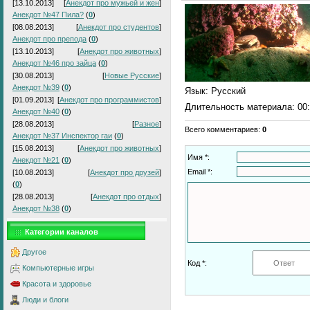
[13.10.2013]
[
Анекдот про мужьей и жен
]
Анекдот №47 Пила?
(
0
)
[08.08.2013]
[
Анекдот про студентов
]
Анекдот про препода
(
0
)
[13.10.2013]
[
Анекдот про животных
]
Анекдот №46 про зайца
(
0
)
[30.08.2013]
[
Новые Русские
]
Анекдот №39
(
0
)
Язык
: Русский
[01.09.2013]
[
Анекдот про программистов
]
Длительность материала
: 00
Анекдот №40
(
0
)
[28.08.2013]
[
Разное
]
Всего комментариев
:
0
Анекдот №37 Инспектор гаи
(
0
)
[15.08.2013]
[
Анекдот про животных
]
Имя *:
Анекдот №21
(
0
)
Email *:
[10.08.2013]
[
Анекдот про друзей
]
(
0
)
[28.08.2013]
[
Анекдот про отдых
]
Анекдот №38
(
0
)
Категории каналов
Другое
Код *:
Компьютерные игры
Красота и здоровье
Люди и блоги