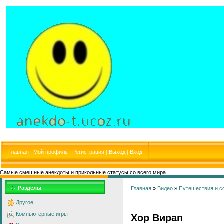
Главная
|
Мой профиль
|
Регистрация
|
Выход
|
Вход
Самые смешные анекдоты и прикольные статусы со всего мира
Разделы
Главная
»
Видео
»
Путешествия и с
Другое
Компьютерные игры
Хор Вирап