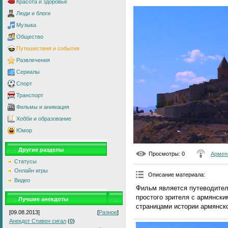
Красота и здоровье
Люди и блоги
Музыка
Общество
Путешествия и события
Развлечения
Сериалы
Спорт
Транспорт
Фильмы и анимация
Хобби и образование
Юмор
Другие разделы
Просмотры
: 0
Армен
Статусы
Онлайн игры
Описание материала
:
Видео
Фильм является путеводителе
простого зрителя с армянск
Лучшие анекдоты
страницами истории армянско
[09.08.2013]
[
Разное
]
Анекдот Стивен сигал
(
0
)