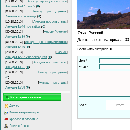
[13.10.2013]
[
Анекдот про мужьей и жен
]
Анекдот №47 Пила?
(
0
)
[08.08.2013]
[
Анекдот про студентов
]
Анекдот про препода
(
0
)
[13.10.2013]
[
Анекдот про животных
]
Анекдот №46 про зайца
(
0
)
[30.08.2013]
[
Новые Русские
]
Язык
: Русский
Анекдот №39
(
0
)
Длительность материала
: 00
[01.09.2013]
[
Анекдот про программистов
]
Анекдот №40
(
0
)
Всего комментариев
:
0
[28.08.2013]
[
Разное
]
Анекдот №37 Инспектор гаи
(
0
)
Имя *:
[15.08.2013]
[
Анекдот про животных
]
Email *:
Анекдот №21
(
0
)
[10.08.2013]
[
Анекдот про друзей
]
(
0
)
[28.08.2013]
[
Анекдот про отдых
]
Анекдот №38
(
0
)
Категории каналов
Код *:
Другое
Компьютерные игры
Красота и здоровье
Люди и блоги