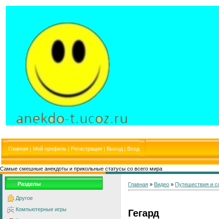
Главная
|
Мой профиль
|
Регистрация
|
Выход
|
Вход
Самые смешные анекдоты и прикольные статусы со всего мира
Разделы
Главная
»
Видео
»
Путешествия и с
Другое
Компьютерные игры
Гегард