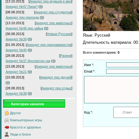
[13.10.2013]
[
Анекдот про мужьей и жен
]
Анекдот №47 Пила?
(
0
)
[08.08.2013]
[
Анекдот про студентов
]
Анекдот про препода
(
0
)
[13.10.2013]
[
Анекдот про животных
]
Анекдот №46 про зайца
(
0
)
[30.08.2013]
[
Новые Русские
]
Язык
: Русский
Анекдот №39
(
0
)
Длительность материала
: 00
[01.09.2013]
[
Анекдот про программистов
]
Анекдот №40
(
0
)
Всего комментариев
:
0
[28.08.2013]
[
Разное
]
Анекдот №37 Инспектор гаи
(
0
)
Имя *:
[15.08.2013]
[
Анекдот про животных
]
Email *:
Анекдот №21
(
0
)
[10.08.2013]
[
Анекдот про друзей
]
(
0
)
[28.08.2013]
[
Анекдот про отдых
]
Анекдот №38
(
0
)
Категории каналов
Код *:
Другое
Компьютерные игры
Красота и здоровье
Люди и блоги