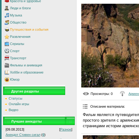
Красота и здоровье
Люди и блоги
Музыка
Общество
Путешествия и события
Развлечения
Сериалы
Спорт
Транспорт
Фильмы и анимация
Хобби и образование
Юмор
Другие разделы
Просмотры
: 0
Армен
Статусы
Онлайн игры
Описание материала
:
Видео
Фильм является путеводителе
простого зрителя с армянск
Лучшие анекдоты
страницами истории армянско
[09.08.2013]
[
Разное
]
Анекдот Стивен сигал
(
0
)