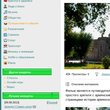
Красота и здоровье
Люди и блоги
Музыка
Общество
Путешествия и события
Развлечения
Сериалы
Спорт
Транспорт
Фильмы и анимация
Хобби и образование
Юмор
Другие разделы
Просмотры
: 0
Армен
Статусы
Онлайн игры
Описание материала
:
Видео
Фильм является путеводителе
простого зрителя с армянск
Лучшие анекдоты
страницами истории армянско
[09.08.2013]
[
Разное
]
Анекдот Стивен сигал
(
0
)