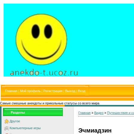
Главная
|
Мой профиль
|
Регистрация
|
Выход
|
Вход
Самые смешные анекдоты и прикольные статусы со всего мира
Разделы
Главная
»
Видео
»
Путешествия и с
Другое
Компьютерные игры
Эчмиадзин