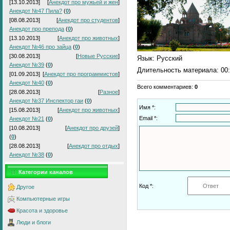
[13.10.2013]
[
Анекдот про мужьей и жен
]
Анекдот №47 Пила?
(
0
)
[08.08.2013]
[
Анекдот про студентов
]
Анекдот про препода
(
0
)
[13.10.2013]
[
Анекдот про животных
]
Анекдот №46 про зайца
(
0
)
[30.08.2013]
[
Новые Русские
]
Язык
: Русский
Анекдот №39
(
0
)
Длительность материала
: 00
[01.09.2013]
[
Анекдот про программистов
]
Анекдот №40
(
0
)
Всего комментариев
:
0
[28.08.2013]
[
Разное
]
Анекдот №37 Инспектор гаи
(
0
)
Имя *:
[15.08.2013]
[
Анекдот про животных
]
Email *:
Анекдот №21
(
0
)
[10.08.2013]
[
Анекдот про друзей
]
(
0
)
[28.08.2013]
[
Анекдот про отдых
]
Анекдот №38
(
0
)
Категории каналов
Код *:
Другое
Компьютерные игры
Красота и здоровье
Люди и блоги