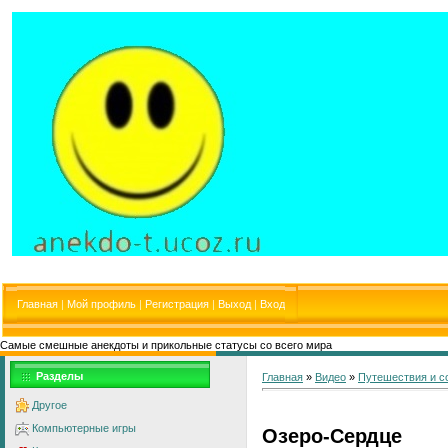
Главная
|
Мой профиль
|
Регистрация
|
Выход
|
Вход
Самые смешные анекдоты и прикольные статусы со всего мира
Разделы
Главная
»
Видео
»
Путешествия и с
Другое
Компьютерные игры
Озеро-Сердце