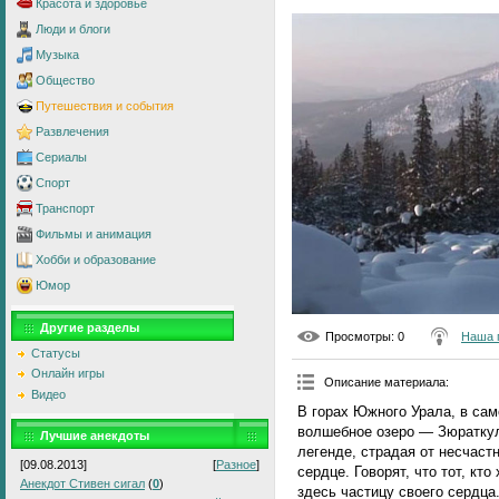
Красота и здоровье
Люди и блоги
Музыка
Общество
Путешествия и события
Развлечения
Сериалы
Спорт
Транспорт
Фильмы и анимация
Хобби и образование
Юмор
Другие разделы
Просмотры
: 0
Наша 
Статусы
Онлайн игры
Описание материала
:
Видео
В горах Южного Урала, в са
волшебное озеро — Зюраткул
Лучшие анекдоты
легенде, страдая от несчаст
[09.08.2013]
[
Разное
]
сердце. Говорят, что тот, кт
Анекдот Стивен сигал
(
0
)
здесь частицу своего сердца