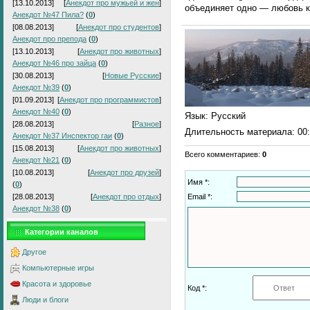
[13.10.2013]
[
Анекдот про мужьей и жен
]
объединяет одно — любовь к
Анекдот №47 Пила?
(
0
)
[08.08.2013]
[
Анекдот про студентов
]
Анекдот про препода
(
0
)
[13.10.2013]
[
Анекдот про животных
]
Анекдот №46 про зайца
(
0
)
[30.08.2013]
[
Новые Русские
]
Анекдот №39
(
0
)
[01.09.2013]
[
Анекдот про программистов
]
Анекдот №40
(
0
)
Язык
: Русский
[28.08.2013]
[
Разное
]
Длительность материала
: 00
Анекдот №37 Инспектор гаи
(
0
)
[15.08.2013]
[
Анекдот про животных
]
Всего комментариев
:
0
Анекдот №21
(
0
)
[10.08.2013]
[
Анекдот про друзей
]
Имя *:
(
0
)
[28.08.2013]
[
Анекдот про отдых
]
Email *:
Анекдот №38
(
0
)
Категории каналов
Другое
Компьютерные игры
Красота и здоровье
Код *:
Люди и блоги