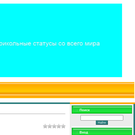
$WD
$,
Поиск
Вход