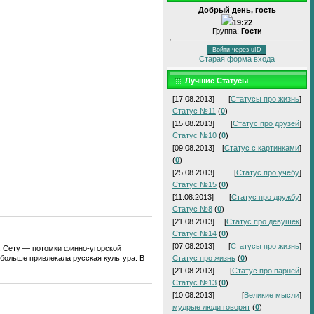
Добрый день, гость
19:22
Группа:
Гости
Войти через uID
Старая форма входа
Лучшие Статусы
[17.08.2013]
[
Статусы про жизнь
]
Статус №11
(
0
)
[15.08.2013]
[
Статус про друзей
]
Статус №10
(
0
)
[09.08.2013]
[
Статус с картинками
]
(
0
)
[25.08.2013]
[
Статус про учебу
]
Статус №15
(
0
)
[11.08.2013]
[
Статус про дружбу
]
Статус №8
(
0
)
[21.08.2013]
[
Статус про девушек
]
Статус №14
(
0
)
[07.08.2013]
[
Статусы про жизнь
]
д. Сету — потомки финно-угорской
 больше привлекала русская культура. В
Статус про жизнь
(
0
)
[21.08.2013]
[
Статус про парней
]
Статус №13
(
0
)
[10.08.2013]
[
Великие мысли
]
мудрые люди говорят
(
0
)