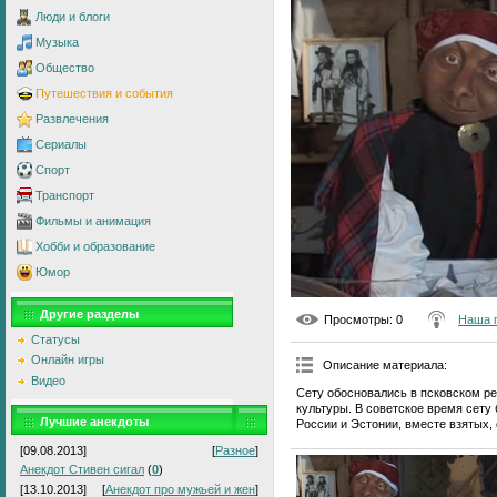
Люди и блоги
Музыка
Общество
Путешествия и события
Развлечения
Сериалы
Спорт
Транспорт
Фильмы и анимация
Хобби и образование
Юмор
Другие разделы
Просмотры
: 0
Наша 
Статусы
Онлайн игры
Описание материала
:
Видео
Сету обосновались в псковском ре
культуры. В советское время сету
Лучшие анекдоты
России и Эстонии, вместе взятых, 
[09.08.2013]
[
Разное
]
Анекдот Стивен сигал
(
0
)
[13.10.2013]
[
Анекдот про мужьей и жен
]