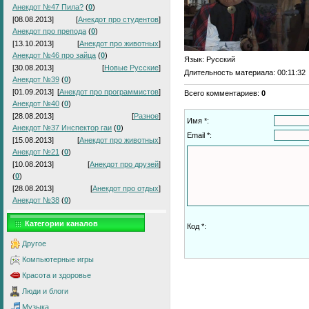
Анекдот №47 Пила?
(
0
)
[08.08.2013]
[
Анекдот про студентов
]
Анекдот про препода
(
0
)
[13.10.2013]
[
Анекдот про животных
]
Анекдот №46 про зайца
(
0
)
Язык
: Русский
[30.08.2013]
[
Новые Русские
]
Длительность материала
: 00:11:32
Анекдот №39
(
0
)
[01.09.2013]
[
Анекдот про программистов
]
Всего комментариев
:
0
Анекдот №40
(
0
)
[28.08.2013]
[
Разное
]
Имя *:
Анекдот №37 Инспектор гаи
(
0
)
Email *:
[15.08.2013]
[
Анекдот про животных
]
Анекдот №21
(
0
)
[10.08.2013]
[
Анекдот про друзей
]
(
0
)
[28.08.2013]
[
Анекдот про отдых
]
Анекдот №38
(
0
)
Категории каналов
Код *:
Другое
Компьютерные игры
Красота и здоровье
Люди и блоги
Музыка