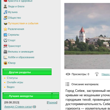
Красота и здоровье
Люди и блоги
Музыка
Общество
Путешествия и события
Развлечения
Сериалы
Спорт
Транспорт
Фильмы и анимация
Хобби и образование
Юмор
Другие разделы
Просмотры
: 0
Наша 
Статусы
Онлайн игры
Описание материала
:
Видео
Город Себеж, застроенный н
кривыми не мощеными улочка
Лучшие анекдоты
городишек тихой, провинциал
[09.08.2013]
[
Разное
]
достопримечательность Себеж
Анекдот Стивен сигал
(
0
)
горизонта — изумительные ви