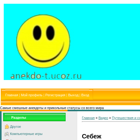
Главная
|
Мой профиль
|
Регистрация
|
Выход
|
Вход
Самые смешные анекдоты и прикольные статусы со всего мира
Разделы
Главная
»
Видео
»
Путешествия и с
Другое
Компьютерные игры
Себеж