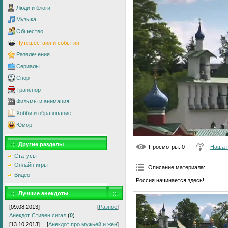
Люди и блоги
Музыка
Общество
Путешествия и события
Развлечения
Сериалы
Спорт
Транспорт
Фильмы и анимация
Хобби и образование
Юмор
Другие разделы
Просмотры
: 0
Наша 
Статусы
Онлайн игры
Описание материала
:
Видео
Россия начинается здесь!
Лучшие анекдоты
[09.08.2013]
[
Разное
]
Анекдот Стивен сигал
(
0
)
[13.10.2013]
[
Анекдот про мужьей и жен
]