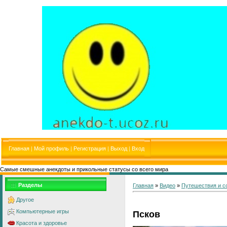
Главная
|
Мой профиль
|
Регистрация
|
Выход
|
Вход
Самые смешные анекдоты и прикольные статусы со всего мира
Разделы
Главная
»
Видео
»
Путешествия и с
Другое
Компьютерные игры
Псков
Красота и здоровье