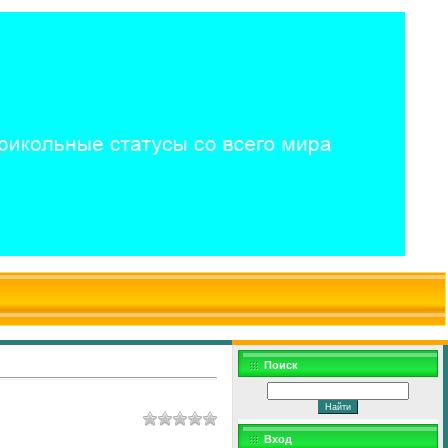
$WD
$,
Поиск
Вход