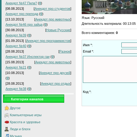
Анекдот №47 Пила?
(
0
)
[08.08.2013]
[
Анекдот про студентов
]
Анекдот про препода
(
0
)
Язык
: Русский
[13.10.2013]
[
Анекдот про животных
]
Длительность материала
: 00:13:05
Анекдот №46 про зайца
(
0
)
[30.08.2013]
[
Новые Русские
]
Всего комментариев
:
0
Анекдот №39
(
0
)
[01.09.2013]
[
Анекдот про программистов
]
Имя *:
Анекдот №40
(
0
)
[28.08.2013]
[
Разное
]
Email *:
Анекдот №37 Инспектор гаи
(
0
)
[15.08.2013]
[
Анекдот про животных
]
Анекдот №21
(
0
)
[10.08.2013]
[
Анекдот про друзей
]
(
0
)
[28.08.2013]
[
Анекдот про отдых
]
Анекдот №38
(
0
)
Код *:
Категории каналов
Другое
Компьютерные игры
Красота и здоровье
Люди и блоги
Музыка