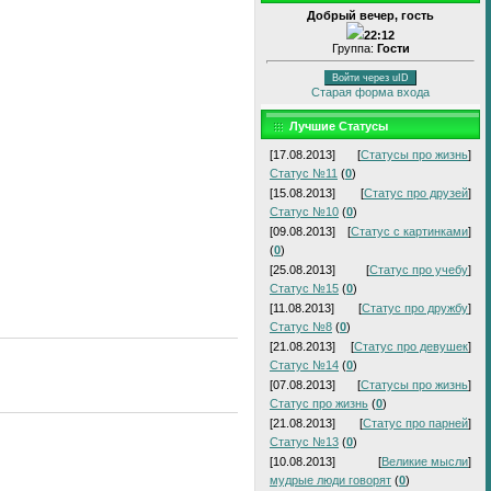
Добрый вечер, гость
22:12
Группа:
Гости
Войти через uID
Старая форма входа
Лучшие Статусы
[17.08.2013]
[
Статусы про жизнь
]
Статус №11
(
0
)
[15.08.2013]
[
Статус про друзей
]
Статус №10
(
0
)
[09.08.2013]
[
Статус с картинками
]
(
0
)
[25.08.2013]
[
Статус про учебу
]
Статус №15
(
0
)
[11.08.2013]
[
Статус про дружбу
]
Статус №8
(
0
)
[21.08.2013]
[
Статус про девушек
]
Статус №14
(
0
)
[07.08.2013]
[
Статусы про жизнь
]
Статус про жизнь
(
0
)
[21.08.2013]
[
Статус про парней
]
Статус №13
(
0
)
[10.08.2013]
[
Великие мысли
]
мудрые люди говорят
(
0
)