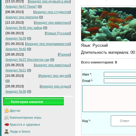
[13.10.2013]
[
Анекдот про мужьей и жен
]
Анекдот №47 Пила?
(
0
)
[08.08.2013]
[
Анекдот про студентов
]
Анекдот про препода
(
0
)
[13.10.2013]
[
Анекдот про животных
]
Анекдот №46 про зайца
(
0
)
[30.08.2013]
[
Новые Русские
]
Анекдот №39
(
0
)
[01.09.2013]
[
Анекдот про программистов
]
Язык
: Русский
Анекдот №40
(
0
)
Длительность материала
: 00
[28.08.2013]
[
Разное
]
Анекдот №37 Инспектор гаи
(
0
)
Всего комментариев
:
0
[15.08.2013]
[
Анекдот про животных
]
Анекдот №21
(
0
)
Имя *:
[10.08.2013]
[
Анекдот про друзей
]
(
0
)
Email *:
[28.08.2013]
[
Анекдот про отдых
]
Анекдот №38
(
0
)
Категории каналов
Другое
Компьютерные игры
Код *:
Красота и здоровье
Люди и блоги