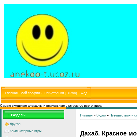
Главная
|
Мой профиль
|
Регистрация
|
Выход
|
Вход
Самые смешные анекдоты и прикольные статусы со всего мира
Разделы
Главная
»
Видео
»
Путешествия и с
Другое
Компьютерные игры
Дахаб. Красное мо