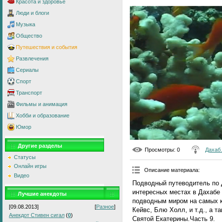
Красота и здоровье
Люди и блоги
Музыка
Общество
Путешествия и события
Развлечения
Сериалы
Спорт
Транспорт
Фильмы и анимация
Хобби и образование
Юмор
Другие разделы
Просмотры
: 0
Дахаб
Статусы
Онлайн игры
Описание материала
:
Видео
Подводный путеводитель по 
интересных местах в Дахабе 
Лучшие анекдоты
подводным миром на самых к
[09.08.2013]
[
Разное
]
Кейвс, Блю Холл, и т.д., а 
Анекдот Стивен сигал
(
0
)
Святой Екатерины.Часть 9.