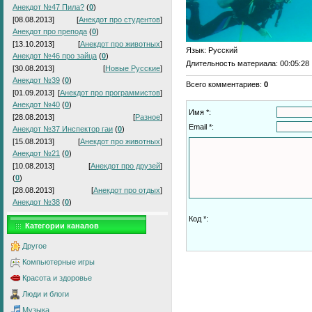
Анекдот №47 Пила?
(
0
)
[08.08.2013]
[
Анекдот про студентов
]
Анекдот про препода
(
0
)
[13.10.2013]
[
Анекдот про животных
]
Язык
: Русский
Анекдот №46 про зайца
(
0
)
Длительность материала
: 00:05:28
[30.08.2013]
[
Новые Русские
]
Анекдот №39
(
0
)
Всего комментариев
:
0
[01.09.2013]
[
Анекдот про программистов
]
Анекдот №40
(
0
)
Имя *:
[28.08.2013]
[
Разное
]
Email *:
Анекдот №37 Инспектор гаи
(
0
)
[15.08.2013]
[
Анекдот про животных
]
Анекдот №21
(
0
)
[10.08.2013]
[
Анекдот про друзей
]
(
0
)
[28.08.2013]
[
Анекдот про отдых
]
Анекдот №38
(
0
)
Код *:
Категории каналов
Другое
Компьютерные игры
Красота и здоровье
Люди и блоги
Музыка