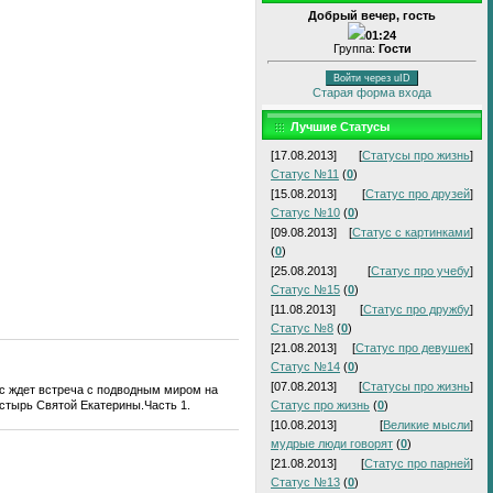
Добрый вечер, гость
01:24
Группа:
Гости
Войти через uID
Старая форма входа
Лучшие Статусы
[17.08.2013]
[
Статусы про жизнь
]
Статус №11
(
0
)
[15.08.2013]
[
Статус про друзей
]
Статус №10
(
0
)
[09.08.2013]
[
Статус с картинками
]
(
0
)
[25.08.2013]
[
Статус про учебу
]
Статус №15
(
0
)
[11.08.2013]
[
Статус про дружбу
]
Статус №8
(
0
)
[21.08.2013]
[
Статус про девушек
]
Статус №14
(
0
)
[07.08.2013]
[
Статусы про жизнь
]
ас ждет встреча с подводным миром на
астырь Святой Екатерины.Часть 1.
Статус про жизнь
(
0
)
[10.08.2013]
[
Великие мысли
]
мудрые люди говорят
(
0
)
[21.08.2013]
[
Статус про парней
]
Статус №13
(
0
)