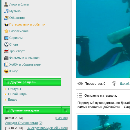
Люди и блоги
Музыка
Общество
Путешествия и события
Развлечения
Сериалы
Спорт
Транспорт
Фильмы и анимация
Хобби и образование
Юмор
Другие разделы
Просмотры
: 0
Дахаб.
Статусы
Онлайн игры
Описание материала
:
Видео
Подводный путеводитель по Дахабу
самых красивых дайвсайтах – Сад у
Лучшие анекдоты
[09.08.2013]
[
Разное
]
Анекдот Стивен сигал
(
0
)
[13.10.2013]
[
Анекдот про мужьей и жен
]