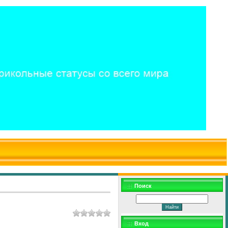
$WD
$,
Поиск
Вход