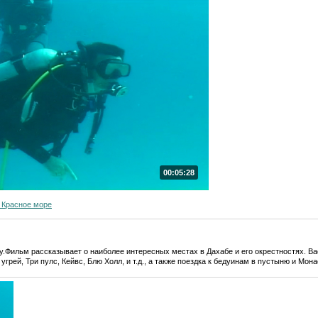
00:05:28
 Красное море
.Фильм рассказывает о наиболее интересных местах в Дахабе и его окрестностях. В
грей, Три пулс, Кейвс, Блю Холл, и т.д., а также поездка к бедуинам в пустыню и Мон