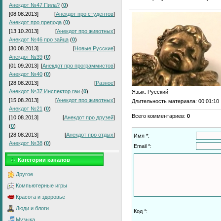
Анекдот №47 Пила?
(
0
)
[08.08.2013]
[
Анекдот про студентов
]
Анекдот про препода
(
0
)
[13.10.2013]
[
Анекдот про животных
]
Анекдот №46 про зайца
(
0
)
[30.08.2013]
[
Новые Русские
]
Анекдот №39
(
0
)
[01.09.2013]
[
Анекдот про программистов
]
Анекдот №40
(
0
)
[28.08.2013]
[
Разное
]
Анекдот №37 Инспектор гаи
(
0
)
Язык
: Русский
[15.08.2013]
[
Анекдот про животных
]
Длительность материала
: 00:01:10
Анекдот №21
(
0
)
Всего комментариев
:
0
[10.08.2013]
[
Анекдот про друзей
]
(
0
)
[28.08.2013]
[
Анекдот про отдых
]
Имя *:
Анекдот №38
(
0
)
Email *:
Категории каналов
Другое
Компьютерные игры
Красота и здоровье
Люди и блоги
Код *:
Музыка