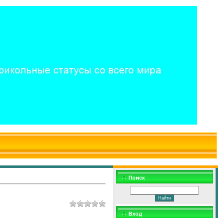
$WD
$,
Поиск
Вход