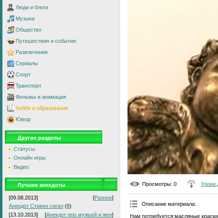
Люди и блоги
Музыка
Общество
Путешествия и события
Развлечения
Сериалы
Спорт
Транспорт
Фильмы и анимация
Хобби и образование
Юмор
Другие разделы
Статусы
Онлайн игры
Видео
Просмотры
: 0
Уроки 
Лучшие анекдоты
[09.08.2013]
[
Разное
]
Описание материала
:
Анекдот Стивен сигал
(
0
)
[13.10.2013]
[
Анекдот про мужьей и жен
]
Нам потребуется:масляные краски,