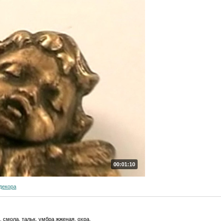
00:01:10
декора
 смола, тальк, умбра жженая, охра.