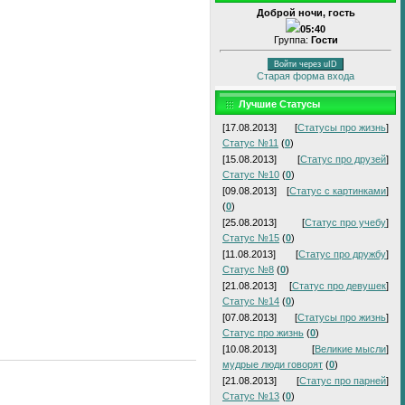
Доброй ночи, гость
05:40
Группа:
Гости
Войти через uID
Старая форма входа
Лучшие Статусы
[17.08.2013]
[
Статусы про жизнь
]
Статус №11
(
0
)
[15.08.2013]
[
Статус про друзей
]
Статус №10
(
0
)
[09.08.2013]
[
Статус с картинками
]
(
0
)
[25.08.2013]
[
Статус про учебу
]
Статус №15
(
0
)
[11.08.2013]
[
Статус про дружбу
]
Статус №8
(
0
)
[21.08.2013]
[
Статус про девушек
]
Статус №14
(
0
)
[07.08.2013]
[
Статусы про жизнь
]
Статус про жизнь
(
0
)
[10.08.2013]
[
Великие мысли
]
мудрые люди говорят
(
0
)
[21.08.2013]
[
Статус про парней
]
Статус №13
(
0
)