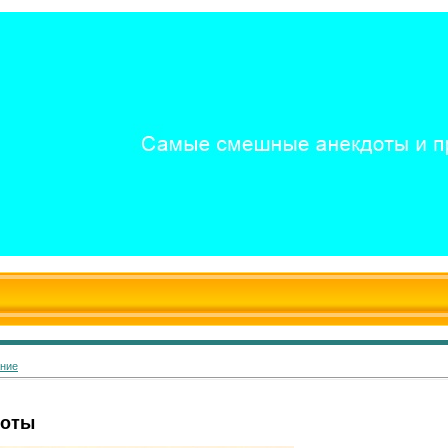
ание
лоты