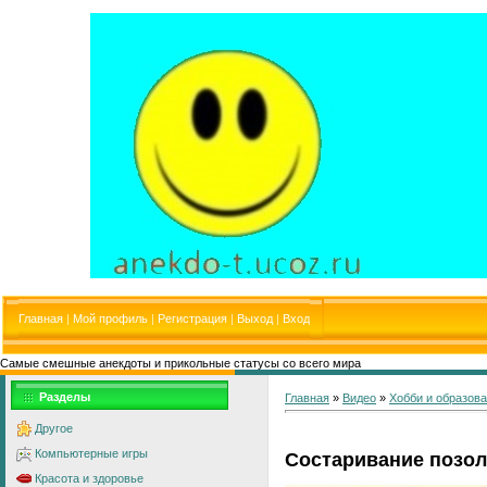
Главная
|
Мой профиль
|
Регистрация
|
Выход
|
Вход
Самые смешные анекдоты и прикольные статусы со всего мира
Разделы
Главная
»
Видео
»
Хобби и образов
Другое
Компьютерные игры
Состаривание позо
Красота и здоровье