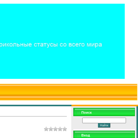
$WD
$,
Поиск
Вход