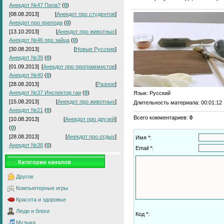
Анекдот №47 Пила?
(
0
)
[08.08.2013]
[
Анекдот про студентов
]
Анекдот про препода
(
0
)
[13.10.2013]
[
Анекдот про животных
]
Анекдот №46 про зайца
(
0
)
[30.08.2013]
[
Новые Русские
]
Анекдот №39
(
0
)
[01.09.2013]
[
Анекдот про программистов
]
Анекдот №40
(
0
)
[28.08.2013]
[
Разное
]
Анекдот №37 Инспектор гаи
(
0
)
Язык
: Русский
[15.08.2013]
[
Анекдот про животных
]
Длительность материала
: 00:01:12
Анекдот №21
(
0
)
Всего комментариев
:
0
[10.08.2013]
[
Анекдот про друзей
]
(
0
)
[28.08.2013]
[
Анекдот про отдых
]
Имя *:
Анекдот №38
(
0
)
Email *:
Категории каналов
Другое
Компьютерные игры
Красота и здоровье
Люди и блоги
Код *:
Музыка