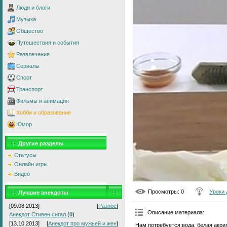
Люди и блоги
Музыка
Общество
Путешествия и события
Развлечения
Сериалы
Спорт
Транспорт
Фильмы и анимация
Хобби и образование
Юмор
Другие разделы
Статусы
Онлайн игры
Видео
Просмотры
: 0
Уроки 
Лучшие анекдоты
[09.08.2013]
[
Разное
]
Описание материала
:
Анекдот Стивен сигал
(
0
)
[13.10.2013]
[
Анекдот про мужьей и жен
]
Нам потребуется:вода, белая акрил