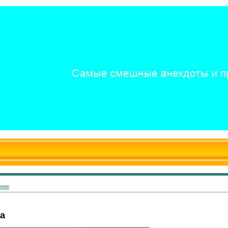
ание
а