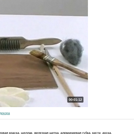
00:01:12
декора
овая краска, шеллак, железная щетка, алюминиевая губка, кисти, доска.