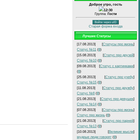
Доброе утро, гость
12:30
Группа:
Гости
Войти через uID
Старая форма входа
Лучшие Статусы
[17.08.2013]
[
Статусы про жизнь
]
Статус №11
(
0
)
[15.08.2013]
[
Статус про друзей
]
Статус №10
(
0
)
[09.08.2013]
[
Статус с картинками
]
(
0
)
[25.08.2013]
[
Статус про учебу
]
Статус №15
(
0
)
[11.08.2013]
[
Статус про дружбу
]
Статус №8
(
0
)
[21.08.2013]
[
Статус про девушек
]
Статус №14
(
0
)
[07.08.2013]
[
Статусы про жизнь
]
Статус про жизнь
(
0
)
[21.08.2013]
[
Статус про парней
]
Статус №13
(
0
)
[10.08.2013]
[
Великие мысли
]
мудрые люди говорят
(
0
)