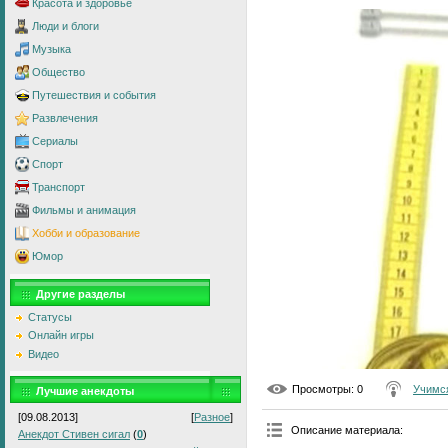
Красота и здоровье
Люди и блоги
Музыка
Общество
Путешествия и события
Развлечения
Сериалы
Спорт
Транспорт
Фильмы и анимация
Хобби и образование
Юмор
Другие разделы
Статусы
Онлайн игры
Видео
Просмотры
: 0
Учимс
Лучшие анекдоты
[09.08.2013]
[
Разное
]
Описание материала
:
Анекдот Стивен сигал
(
0
)