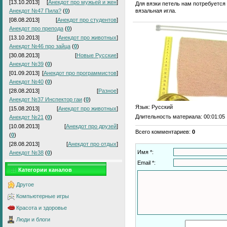
[13.10.2013]
[
Анекдот про мужьей и жен
]
Для вязки петель нам потребуется
вязальная игла.
Анекдот №47 Пила?
(
0
)
[08.08.2013]
[
Анекдот про студентов
]
Анекдот про препода
(
0
)
[13.10.2013]
[
Анекдот про животных
]
Анекдот №46 про зайца
(
0
)
[30.08.2013]
[
Новые Русские
]
Анекдот №39
(
0
)
[01.09.2013]
[
Анекдот про программистов
]
Анекдот №40
(
0
)
[28.08.2013]
[
Разное
]
Анекдот №37 Инспектор гаи
(
0
)
Язык
: Русский
[15.08.2013]
[
Анекдот про животных
]
Длительность материала
: 00:01:05
Анекдот №21
(
0
)
[10.08.2013]
[
Анекдот про друзей
]
Всего комментариев
:
0
(
0
)
[28.08.2013]
[
Анекдот про отдых
]
Имя *:
Анекдот №38
(
0
)
Email *:
Категории каналов
Другое
Компьютерные игры
Красота и здоровье
Люди и блоги