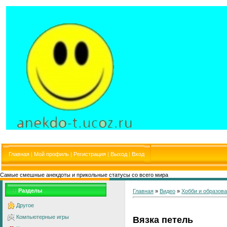
Главная
|
Мой профиль
|
Регистрация
|
Выход
|
Вход
Самые смешные анекдоты и прикольные статусы со всего мира
Разделы
Главная
»
Видео
»
Хобби и образов
Другое
Компьютерные игры
Вязка петель