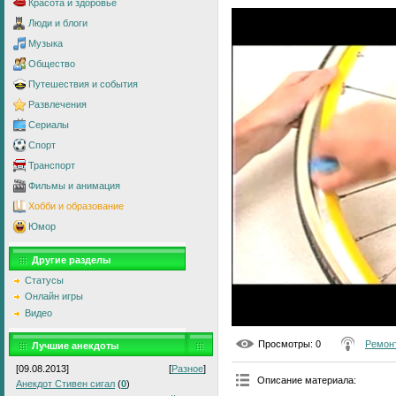
Красота и здоровье
Люди и блоги
Музыка
Общество
Путешествия и события
Развлечения
Сериалы
Спорт
Транспорт
Фильмы и анимация
Хобби и образование
Юмор
Другие разделы
Статусы
Онлайн игры
Видео
Просмотры
: 0
Ремон
Лучшие анекдоты
[09.08.2013]
[
Разное
]
Описание материала
:
Анекдот Стивен сигал
(
0
)