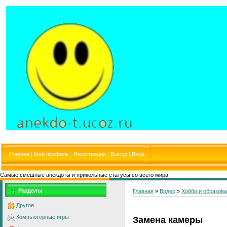
Главная
|
Мой профиль
|
Регистрация
|
Выход
|
Вход
Самые смешные анекдоты и прикольные статусы со всего мира
Разделы
Главная
»
Видео
»
Хобби и образов
Другое
Компьютерные игры
Замена камеры