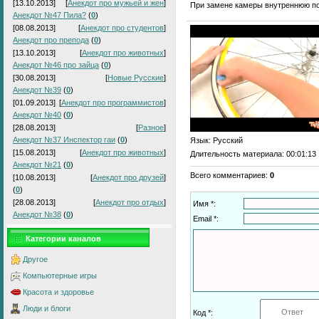
[13.10.2013]
[
Анекдот про мужьей и жен
]
При замене камеры внутреннюю по
Анекдот №47 Пила?
(
0
)
[08.08.2013]
[
Анекдот про студентов
]
Анекдот про препода
(
0
)
[13.10.2013]
[
Анекдот про животных
]
Анекдот №46 про зайца
(
0
)
[30.08.2013]
[
Новые Русские
]
Анекдот №39
(
0
)
[01.09.2013]
[
Анекдот про программистов
]
Анекдот №40
(
0
)
[28.08.2013]
[
Разное
]
Анекдот №37 Инспектор гаи
(
0
)
Язык
: Русский
[15.08.2013]
[
Анекдот про животных
]
Длительность материала
: 00:01:13
Анекдот №21
(
0
)
Всего комментариев
:
0
[10.08.2013]
[
Анекдот про друзей
]
(
0
)
[28.08.2013]
[
Анекдот про отдых
]
Имя *:
Анекдот №38
(
0
)
Email *:
Категории каналов
Другое
Компьютерные игры
Красота и здоровье
Люди и блоги
Код *: