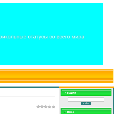
$WD
$,
Поиск
Вход