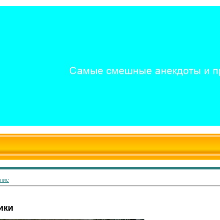
ание
ики