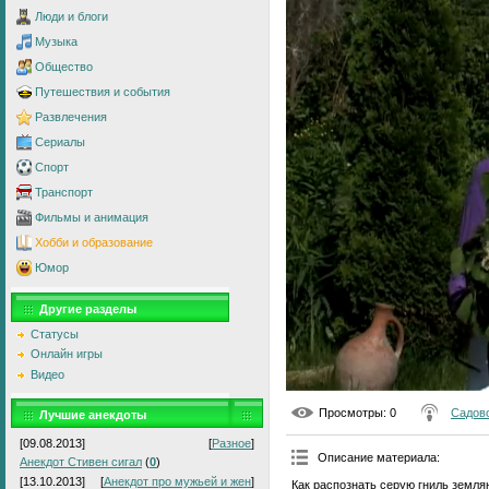
Люди и блоги
Музыка
Общество
Путешествия и события
Развлечения
Сериалы
Спорт
Транспорт
Фильмы и анимация
Хобби и образование
Юмор
Другие разделы
Статусы
Онлайн игры
Видео
Просмотры
: 0
Садово
Лучшие анекдоты
[09.08.2013]
[
Разное
]
Описание материала
:
Анекдот Стивен сигал
(
0
)
[13.10.2013]
[
Анекдот про мужьей и жен
]
Как распознать серую гниль землян