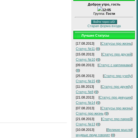
Доброе утро, гость
12:05
Группа:
Гости
Войти через uID
Старая форма входа
Лучшие Статусы
[17.08.2013]
[
Статусы про жизнь
]
Статус №11
(
0
)
[15.08.2013]
[
Статус про друзей
]
Статус №10
(
0
)
[09.08.2013]
[
Статус с картинками
]
(
0
)
[25.08.2013]
[
Статус про учебу
]
Статус №15
(
0
)
[11.08.2013]
[
Статус про дружбу
]
Статус №8
(
0
)
[21.08.2013]
[
Статус про девушек
]
Статус №14
(
0
)
[07.08.2013]
[
Статусы про жизнь
]
Статус про жизнь
(
0
)
[21.08.2013]
[
Статус про парней
]
Статус №13
(
0
)
[10.08.2013]
[
Великие мысли
]
мудрые люди говорят
(
0
)