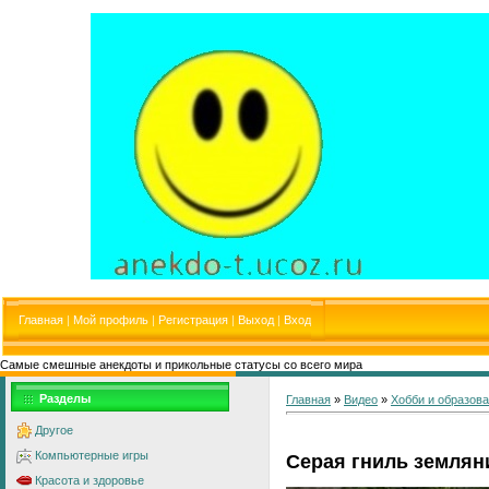
Главная
|
Мой профиль
|
Регистрация
|
Выход
|
Вход
Самые смешные анекдоты и прикольные статусы со всего мира
Разделы
Главная
»
Видео
»
Хобби и образов
Другое
Компьютерные игры
Серая гниль землян
Красота и здоровье