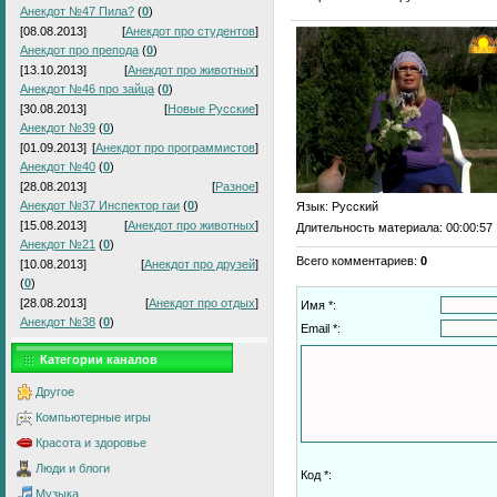
Анекдот №47 Пила?
(
0
)
[08.08.2013]
[
Анекдот про студентов
]
Анекдот про препода
(
0
)
[13.10.2013]
[
Анекдот про животных
]
Анекдот №46 про зайца
(
0
)
[30.08.2013]
[
Новые Русские
]
Анекдот №39
(
0
)
[01.09.2013]
[
Анекдот про программистов
]
Анекдот №40
(
0
)
[28.08.2013]
[
Разное
]
Анекдот №37 Инспектор гаи
(
0
)
Язык
: Русский
[15.08.2013]
[
Анекдот про животных
]
Длительность материала
: 00:00:57
Анекдот №21
(
0
)
Всего комментариев
:
0
[10.08.2013]
[
Анекдот про друзей
]
(
0
)
[28.08.2013]
[
Анекдот про отдых
]
Имя *:
Анекдот №38
(
0
)
Email *:
Категории каналов
Другое
Компьютерные игры
Красота и здоровье
Люди и блоги
Код *:
Музыка