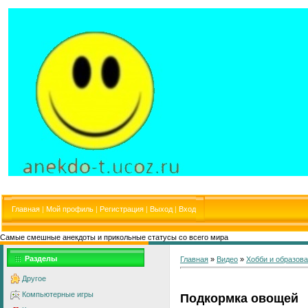
Главная
|
Мой профиль
|
Регистрация
|
Выход
|
Вход
Самые смешные анекдоты и прикольные статусы со всего мира
Разделы
Главная
»
Видео
»
Хобби и образов
Другое
Компьютерные игры
Подкормка овощей