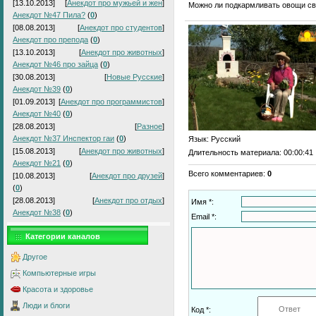
[13.10.2013]
[
Анекдот про мужьей и жен
]
Можно ли подкармливать овощи с
Анекдот №47 Пила?
(
0
)
[08.08.2013]
[
Анекдот про студентов
]
Анекдот про препода
(
0
)
[13.10.2013]
[
Анекдот про животных
]
Анекдот №46 про зайца
(
0
)
[30.08.2013]
[
Новые Русские
]
Анекдот №39
(
0
)
[01.09.2013]
[
Анекдот про программистов
]
Анекдот №40
(
0
)
[28.08.2013]
[
Разное
]
Анекдот №37 Инспектор гаи
(
0
)
Язык
: Русский
[15.08.2013]
[
Анекдот про животных
]
Длительность материала
: 00:00:41
Анекдот №21
(
0
)
Всего комментариев
:
0
[10.08.2013]
[
Анекдот про друзей
]
(
0
)
[28.08.2013]
[
Анекдот про отдых
]
Имя *:
Анекдот №38
(
0
)
Email *:
Категории каналов
Другое
Компьютерные игры
Красота и здоровье
Люди и блоги
Код *: