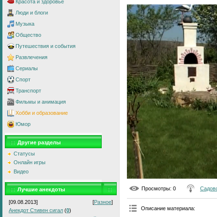
Красота и здоровье
Люди и блоги
Музыка
Общество
Путешествия и события
Развлечения
Сериалы
Спорт
Транспорт
Фильмы и анимация
Хобби и образование
Юмор
Другие разделы
Статусы
Онлайн игры
Видео
Просмотры
: 0
Садово
Лучшие анекдоты
[09.08.2013]
[
Разное
]
Описание материала
:
Анекдот Стивен сигал
(
0
)